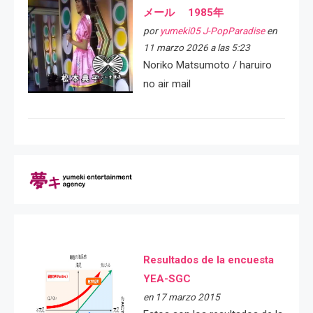
メール 1985年
por
yumeki05 J-PopParadise
en
11 marzo 2026 a las 5:23
Noriko Matsumoto / haruiro
no air mail
Resultados de la encuesta
YEA-SGC
en 17 marzo 2015