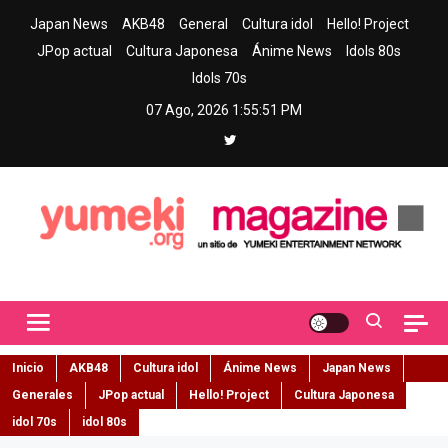
Skip
Japan News
AKB48
General
Cultura idol
Hello! Project
to
JPop actual
Cultura Japonesa
Ánime News
Idols 80s
content
Idols 70s
07 Ago, 2026
1:55:52 PM
Yumeki Magazine
Jpop y musica idol – Tu portal de jpop, movimiento idol y cultura
japonesa en español
Inicio
AKB48
Cultura idol
Ánime News
Japan News
Generales
JPop actual
Hello! Project
Cultura Japonesa
idol 70s
idol 80s