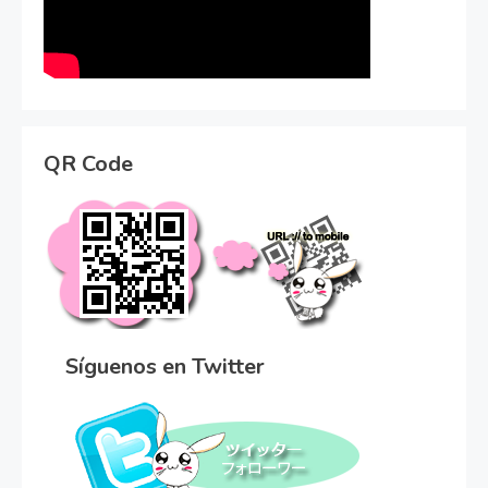
QR Code
Síguenos en Twitter