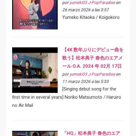
por
yumeki05 J-PopParadise
en
26 marzo 2026 a las 3:57
Yumeko Kitaoka / Koigokoro
【4K 数年ぶりにデビュー曲を
歌う】松本典子 春色のエアメ
ール O.A. 2024 年 02月 17日
por
yumeki05 J-PopParadise
en
11 marzo 2026 a las 5:33
[Singing debut song for the
first time in several years] Noriko Matsumoto / Haruiro
no Air Mail
「HQ」松本典子 春色のエア