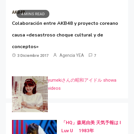
AKB48
4 MINS READ
Colaboración entre AKB48 y proyecto coreano
causa «desastroso choque cultural y de
conceptos»
Agencia YEA
3 Diciembre 2017
7
yumekiさんの昭和アイドル showa
videos
「HQ」森尾由美 天気予報は I
Luv U 1983年