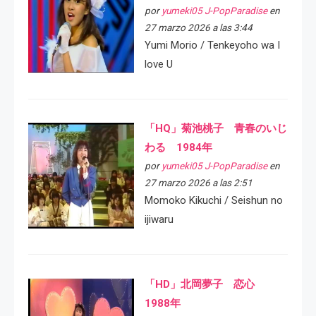
por
yumeki05 J-PopParadise
en
27 marzo 2026 a las 3:44
Yumi Morio / Tenkeyoho wa I
love U
「HQ」菊池桃子 青春のいじ
わる 1984年
por
yumeki05 J-PopParadise
en
27 marzo 2026 a las 2:51
Momoko Kikuchi / Seishun no
ijiwaru
「HD」北岡夢子 恋心
1988年