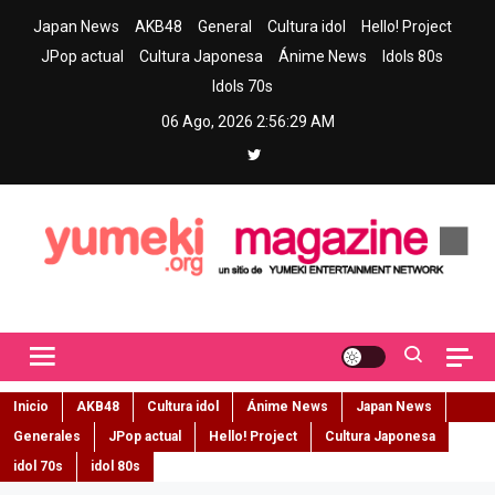
Skip
Japan News
AKB48
General
Cultura idol
Hello! Project
to
JPop actual
Cultura Japonesa
Ánime News
Idols 80s
content
Idols 70s
06 Ago, 2026
2:56:30 AM
Yumeki Magazine
Jpop y musica idol – Tu portal de jpop, movimiento idol y cultura
japonesa en español
Inicio
AKB48
Cultura idol
Ánime News
Japan News
Generales
JPop actual
Hello! Project
Cultura Japonesa
idol 70s
idol 80s