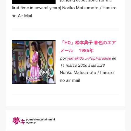
[Singing debut song for the
first time in several years] Noriko Matsumoto / Haruiro
no Air Mail
「HQ」松本典子 春色のエア
メール 1985年
por
yumeki05 J-PopParadise
en
11 marzo 2026 a las 5:23
Noriko Matsumoto / haruiro
no air mail