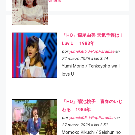
videos
「HQ」森尾由美 天気予報は I
Luv U 1983年
por
yumeki05 J-PopParadise
en
27 marzo 2026 a las 3:44
Yumi Morio / Tenkeyoho wa I
love U
「HQ」菊池桃子 青春のいじ
わる 1984年
por
yumeki05 J-PopParadise
en
27 marzo 2026 a las 2:51
Momoko Kikuchi / Seishun no