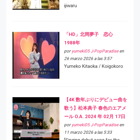
ijiwaru
「HD」北岡夢子 恋心
1988年
por
yumeki05 J-PopParadise
en
26 marzo 2026 a las 3:57
Yumeko Kitaoka / Koigokoro
【4K 数年ぶりにデビュー曲を
歌う】松本典子 春色のエアメ
ール O.A. 2024 年 02月 17日
por
yumeki05 J-PopParadise
en
11 marzo 2026 a las 5:33