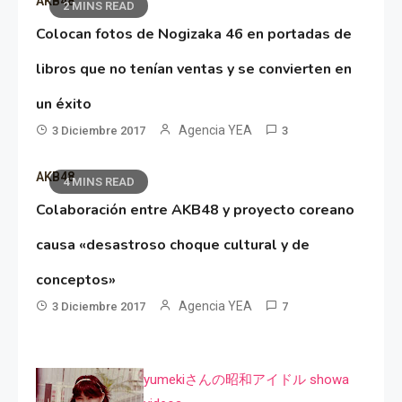
AKB48
2 MINS READ
Colocan fotos de Nogizaka 46 en portadas de
libros que no tenían ventas y se convierten en
un éxito
Agencia YEA
3 Diciembre 2017
3
AKB48
4 MINS READ
Colaboración entre AKB48 y proyecto coreano
causa «desastroso choque cultural y de
conceptos»
Agencia YEA
3 Diciembre 2017
7
yumekiさんの昭和アイドル showa