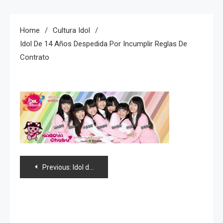
Home
Cultura Idol
Idol De 14 Años Despedida Por Incumplir Reglas De
Contrato
Navegación
Previous:
Idol de 14 años despedida por incumplir reglas de contrato
de
entradas