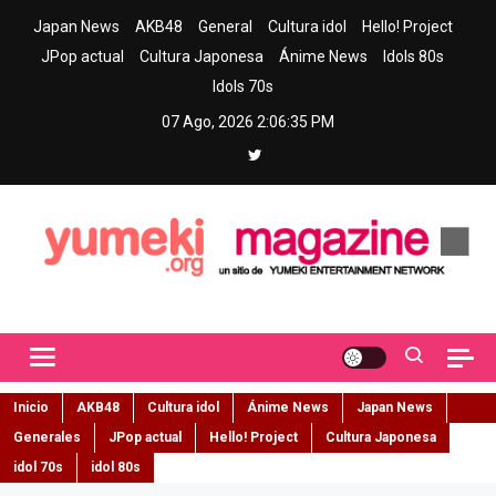
Skip
Japan News
AKB48
General
Cultura idol
Hello! Project
to
JPop actual
Cultura Japonesa
Ánime News
Idols 80s
content
Idols 70s
07 Ago, 2026
2:06:36 PM
Yumeki Magazine
Jpop y musica idol – Tu portal de jpop, movimiento idol y cultura
japonesa en español
Inicio
AKB48
Cultura idol
Ánime News
Japan News
Generales
JPop actual
Hello! Project
Cultura Japonesa
idol 70s
idol 80s