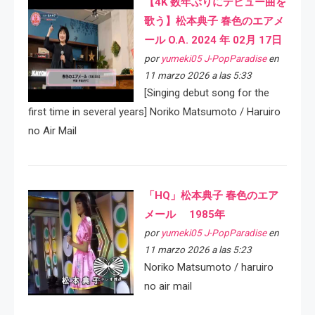
【4K 数年ぶりにデビュー曲を
歌う】松本典子 春色のエアメ
ール O.A. 2024 年 02月 17日
por
yumeki05 J-PopParadise
en
11 marzo 2026 a las 5:33
[Singing debut song for the
first time in several years] Noriko Matsumoto / Haruiro
no Air Mail
「HQ」松本典子 春色のエア
メール 1985年
por
yumeki05 J-PopParadise
en
11 marzo 2026 a las 5:23
Noriko Matsumoto / haruiro
no air mail