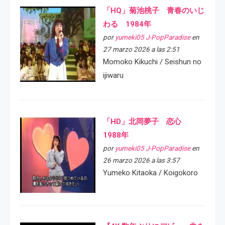
「HQ」菊池桃子 青春のいじ
わる 1984年
por
yumeki05 J-PopParadise
en
27 marzo 2026 a las 2:51
Momoko Kikuchi / Seishun no
ijiwaru
「HD」北岡夢子 恋心
1988年
por
yumeki05 J-PopParadise
en
26 marzo 2026 a las 3:57
Yumeko Kitaoka / Koigokoro