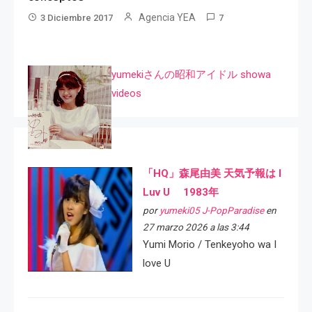
Agencia YEA
3 Diciembre 2017
7
yumekiさんの昭和アイドル showa
videos
「HQ」森尾由美 天気予報は I
Luv U 1983年
por
yumeki05 J-PopParadise
en
27 marzo 2026 a las 3:44
Yumi Morio / Tenkeyoho wa I
love U