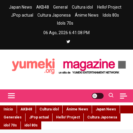
Skip
Japan News
AKB48
General
Cultura idol
Hello! Project
to
JPop actual
Cultura Japonesa
Ánime News
Idols 80s
content
Idols 70s
06 Ago, 2026
6:41:09 PM
Yumeki Magazine
Jpop y musica idol – Tu portal de jpop, movimiento idol y cultura
japonesa en español
Inicio
AKB48
Cultura idol
Ánime News
Japan News
Generales
JPop actual
Hello! Project
Cultura Japonesa
idol 70s
idol 80s