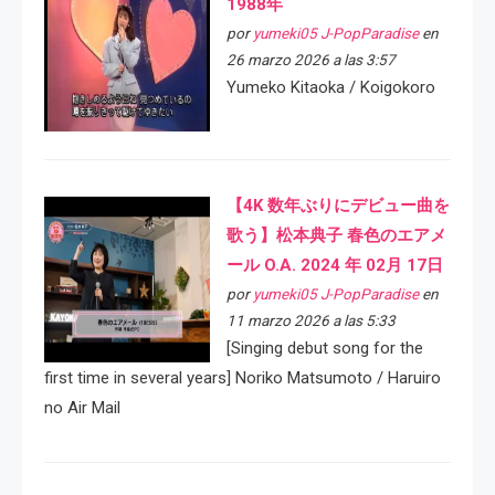
1988年
por
yumeki05 J-PopParadise
en
26 marzo 2026 a las 3:57
Yumeko Kitaoka / Koigokoro
【4K 数年ぶりにデビュー曲を
歌う】松本典子 春色のエアメ
ール O.A. 2024 年 02月 17日
por
yumeki05 J-PopParadise
en
11 marzo 2026 a las 5:33
[Singing debut song for the
first time in several years] Noriko Matsumoto / Haruiro
no Air Mail