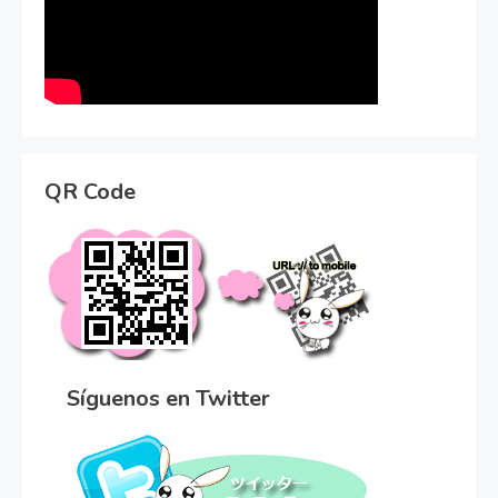
QR Code
Síguenos en Twitter