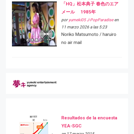
「HQ」松本典子 春色のエア
メール 1985年
por
yumeki05 J-PopParadise
en
11 marzo 2026 a las 5:23
Noriko Matsumoto / haruiro
no air mail
Resultados de la encuesta
YEA-SGC
en 17 marzo 2015