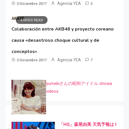
Agencia YEA
3 Diciembre 2017
3
AKB48
4 MINS READ
Colaboración entre AKB48 y proyecto coreano
causa «desastroso choque cultural y de
conceptos»
Agencia YEA
3 Diciembre 2017
7
yumekiさんの昭和アイドル showa
videos
「HQ」森尾由美 天気予報は I