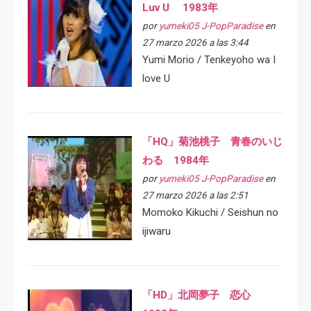
Luv U 1983年
por
yumeki05 J-PopParadise
en
27 marzo 2026 a las 3:44
Yumi Morio / Tenkeyoho wa I
love U
「HQ」菊池桃子 青春のいじ
わる 1984年
por
yumeki05 J-PopParadise
en
27 marzo 2026 a las 2:51
Momoko Kikuchi / Seishun no
ijiwaru
「HD」北岡夢子 恋心