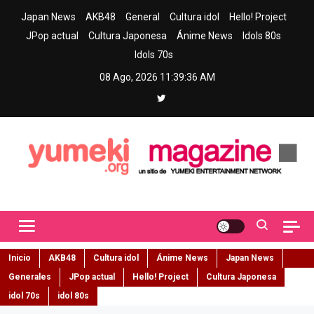
Skip
Japan News
AKB48
General
Cultura idol
Hello! Project
to
JPop actual
Cultura Japonesa
Ánime News
Idols 80s
content
Idols 70s
08 Ago, 2026
11:39:37 AM
Yumeki Magazine
Jpop y musica idol – Tu portal de jpop, movimiento idol y cultura
japonesa en español
Inicio
AKB48
Cultura idol
Ánime News
Japan News
Generales
JPop actual
Hello! Project
Cultura Japonesa
idol 70s
idol 80s