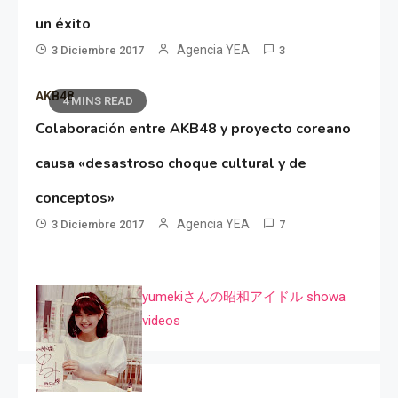
un éxito
Agencia YEA
3 Diciembre 2017
3
AKB48
4 MINS READ
Colaboración entre AKB48 y proyecto coreano
causa «desastroso choque cultural y de
conceptos»
Agencia YEA
3 Diciembre 2017
7
yumekiさんの昭和アイドル showa
videos