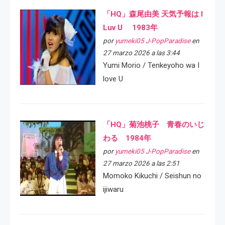
「HQ」森尾由美 天気予報は I
Luv U 1983年
por
yumeki05 J-PopParadise
en
27 marzo 2026 a las 3:44
Yumi Morio / Tenkeyoho wa I
love U
「HQ」菊池桃子 青春のいじ
わる 1984年
por
yumeki05 J-PopParadise
en
27 marzo 2026 a las 2:51
Momoko Kikuchi / Seishun no
ijiwaru