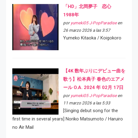
「HD」北岡夢子 恋心
1988年
por
yumeki05 J-PopParadise
en
26 marzo 2026 a las 3:57
Yumeko Kitaoka / Koigokoro
【4K 数年ぶりにデビュー曲を
歌う】松本典子 春色のエアメ
ール O.A. 2024 年 02月 17日
por
yumeki05 J-PopParadise
en
11 marzo 2026 a las 5:33
[Singing debut song for the
first time in several years] Noriko Matsumoto / Haruiro
no Air Mail