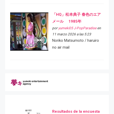
「HQ」松本典子 春色のエア
メール 1985年
por
yumeki05 J-PopParadise
en
11 marzo 2026 a las 5:23
Noriko Matsumoto / haruiro
no air mail
Resultados de la encuesta