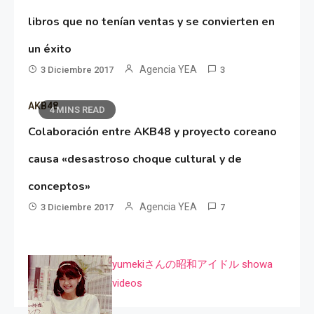
libros que no tenían ventas y se convierten en
un éxito
Agencia YEA
3 Diciembre 2017
3
AKB48
4 MINS READ
Colaboración entre AKB48 y proyecto coreano
causa «desastroso choque cultural y de
conceptos»
Agencia YEA
3 Diciembre 2017
7
yumekiさんの昭和アイドル showa
videos