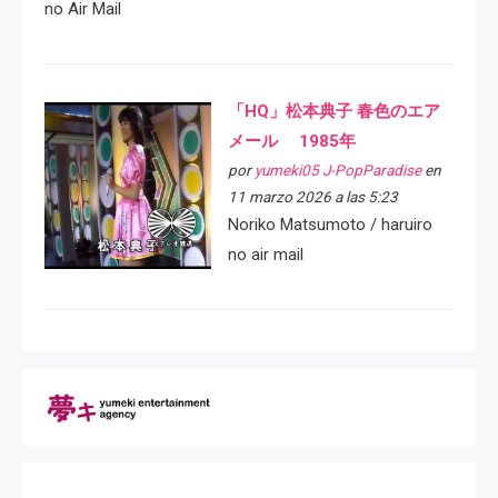
no Air Mail
「HQ」松本典子 春色のエア
メール 1985年
por
yumeki05 J-PopParadise
en
11 marzo 2026 a las 5:23
Noriko Matsumoto / haruiro
no air mail