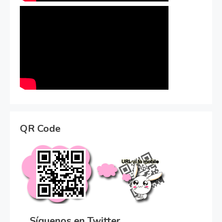
QR Code
Síguenos en Twitter