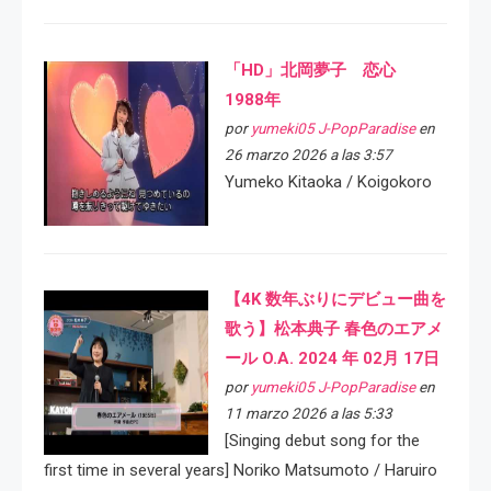
「HD」北岡夢子 恋心
1988年
por
yumeki05 J-PopParadise
en
26 marzo 2026 a las 3:57
Yumeko Kitaoka / Koigokoro
【4K 数年ぶりにデビュー曲を
歌う】松本典子 春色のエアメ
ール O.A. 2024 年 02月 17日
por
yumeki05 J-PopParadise
en
11 marzo 2026 a las 5:33
[Singing debut song for the
first time in several years] Noriko Matsumoto / Haruiro