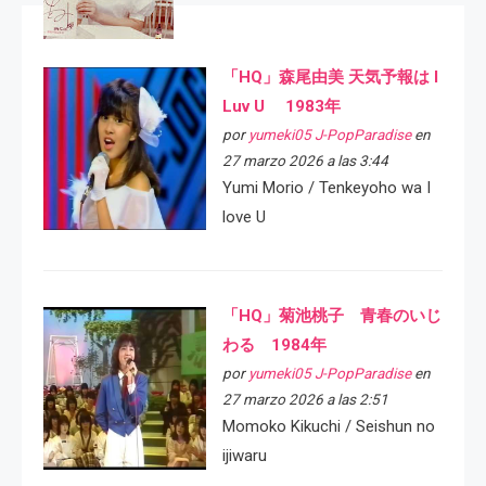
「HQ」森尾由美 天気予報は I
Luv U 1983年
por
yumeki05 J-PopParadise
en
27 marzo 2026 a las 3:44
Yumi Morio / Tenkeyoho wa I
love U
「HQ」菊池桃子 青春のいじ
わる 1984年
por
yumeki05 J-PopParadise
en
27 marzo 2026 a las 2:51
Momoko Kikuchi / Seishun no
ijiwaru