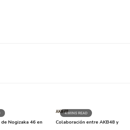
AKB48
D
4 MINS READ
 de Nogizaka 46 en
Colaboración entre AKB48 y