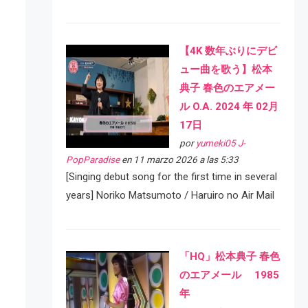
【4K 数年ぶりにデビ
ュー曲を歌う】松本
典子 春色のエアメー
ル O.A. 2024 年 02月
17日
por
yumeki05 J-
PopParadise
en 11 marzo 2026 a las 5:33
[Singing debut song for the first time in several
years] Noriko Matsumoto / Haruiro no Air Mail
「HQ」松本典子 春色
のエアメール 1985
年