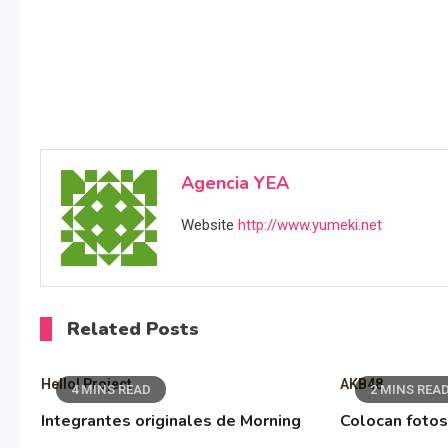
Agencia YEA
Website
http://www.yumeki.net
Related Posts
Hello! Project
AKB48
4 MINS READ
2 MINS REA
Integrantes originales de Morning
Colocan fotos