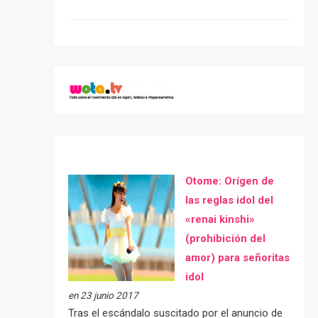
Otome: Orígen de
las reglas idol del
«renai kinshi»
(prohibición del
amor) para señoritas
idol
en 23 junio 2017
Tras el escándalo suscitado por el anuncio de