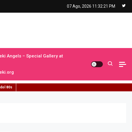
07 Ago, 2026
11:32:22 PM
ki Angels – Special Gallery at
ki.org
idol 80s