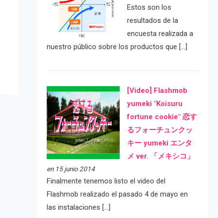
Estos son los
resultados de la
e
encuesta realizada a
nuestro público sobre los productos que […]
[Video] Flashmob
yumeki "Koisuru
fortune cookie" 恋す
るフォーチュンクッ
キー yumeki エンタ
メ ver. 「メキシコ」
en 15 junio 2014
Finalmente tenemos listo el video del
Flashmob realizado el pasado 4 de mayo en
las instalaciones […]