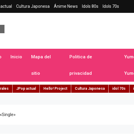
actual
Cultura Japonesa
Ánime News
Idols 80s
Idols 70s
a japonesa en español
o
Inicio
Mapa del
Politica de
Yume
sitio
privacidad
Yume
rales
JPop actual
Hello! Project
Cultura Japonesa
idol 70s
«single»