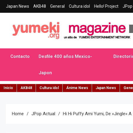
Skip
Japan News
AKB48
General
Cultura idol
Hello! Project
JPop 
to
content
Yumeki Magazine
Jpop y musica idol – Tu portal de jpop, movimiento idol y cultur
Contacto
Desfile 400 años Mexico-
Directori
Japon
Inicio
AKB48
Cultura idol
Ánime News
Japan News
Gene
Home
JPop Actual
Hi Hi Puffy Ami Yumi, De «jingle» A 