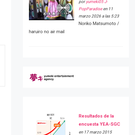
por
yumeki05 J-
PopParadise
en 11
marzo 2026 a las 5:23
Noriko Matsumoto /
haruiro no air mail
Resultados de la
encuesta YEA-SGC
en 17 marzo 2015