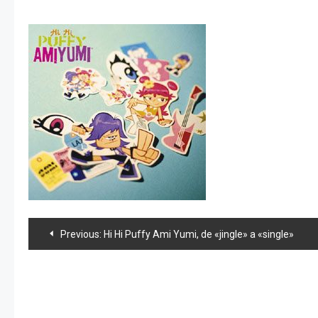
Navegación
Previous:
Hi Hi Puffy Ami Yumi, de «jingle» a «single»
de
entradas