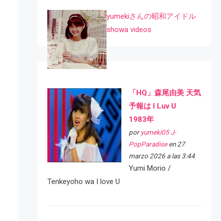
yumekiさんの昭和アイドル
showa videos
「HQ」森尾由美 天気
予報は I Luv U
1983年
por
yumeki05 J-
PopParadise
en 27
marzo 2026 a las 3:44
Yumi Morio /
Tenkeyoho wa I love U