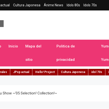
actual
Cultura Japonesa
Ánime News
Idols 80s
Idols 70s
a japonesa en español
o
Inicio
Mapa del
Politica de
Yume
sitio
privacidad
Yume
rales
JPop actual
Hello! Project
Cultura Japonesa
idol 70s
u Show ~’05 Selection! Collection!~