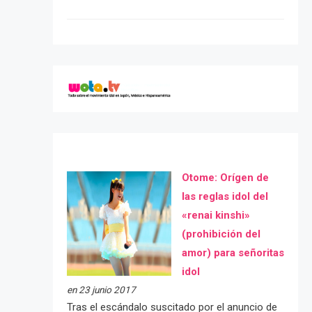
Otome: Orígen de
las reglas idol del
«renai kinshi»
(prohibición del
amor) para señoritas
idol
en 23 junio 2017
Tras el escándalo suscitado por el anuncio de