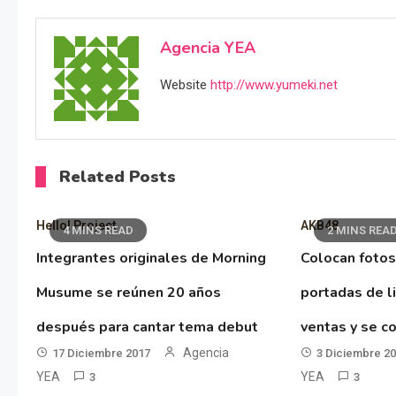
Agencia YEA
Website
http://www.yumeki.net
Related Posts
Hello! Project
AKB48
4 MINS READ
2 MINS REA
Integrantes originales de Morning
Colocan fotos
Musume se reúnen 20 años
portadas de l
después para cantar tema debut
ventas y se co
Agencia
17 Diciembre 2017
3 Diciembre 2
YEA
YEA
3
3