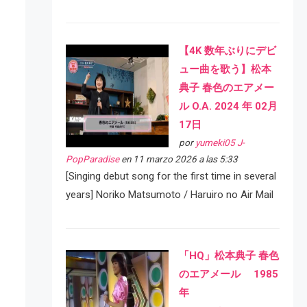
【4K 数年ぶりにデビ
ュー曲を歌う】松本
典子 春色のエアメー
ル O.A. 2024 年 02月
17日
por
yumeki05 J-
PopParadise
en 11 marzo 2026 a las 5:33
[Singing debut song for the first time in several
years] Noriko Matsumoto / Haruiro no Air Mail
「HQ」松本典子 春色
のエアメール 1985
年