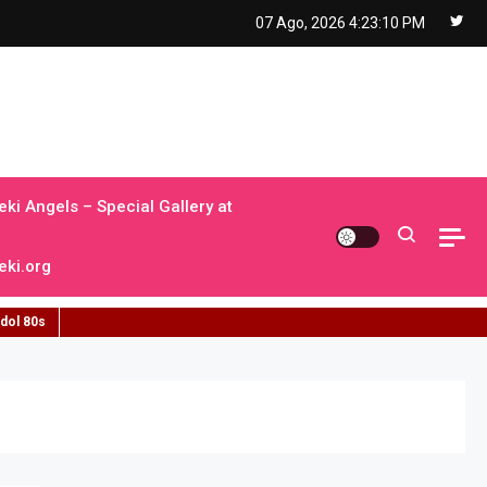
07 Ago, 2026
4:23:11 PM
ki Angels – Special Gallery at
ki.org
idol 80s