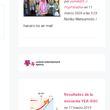
por
yumeki05 J-
PopParadise
en 11
marzo 2026 a las 5:23
Noriko Matsumoto /
haruiro no air mail
e
Resultados de la
encuesta YEA-SGC
en 17 marzo 2015