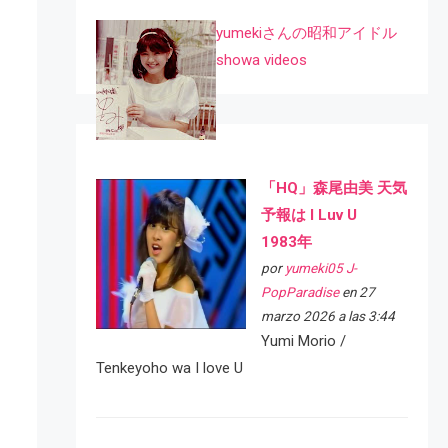
yumekiさんの昭和アイドル
showa videos
「HQ」森尾由美 天気
予報は I Luv U
1983年
por
yumeki05 J-
PopParadise
en 27
marzo 2026 a las 3:44
Yumi Morio /
Tenkeyoho wa I love U