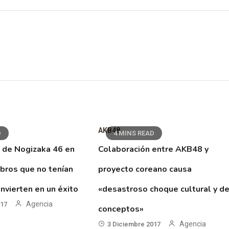
AKB48
D
4 MINS READ
 de Nogizaka 46 en
Colaboración entre AKB48 y
ibros que no tenían
proyecto coreano causa
nvierten en un éxito
«desastroso choque cultural y d
Agencia
017
conceptos»
Agencia
3 Diciembre 2017