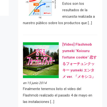
Estos son los
resultados de la
encuesta realizada a
nuestro público sobre los productos que […]
[Video] Flashmob
yumeki "Koisuru
fortune cookie" 恋す
るフォーチュンクッ
キー yumeki エンタ
メ ver. 「メキシコ」
en 15 junio 2014
Finalmente tenemos listo el video del
Flashmob realizado el pasado 4 de mayo en
las instalaciones […]