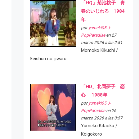
「HQ」菊池桃子 青
春のいじわる 1984
年
por
yumeki05 J-
PopParadise
en 27
marzo 2026 a las 2:51
Momoko Kikuchi /
Seishun no ijiwaru
「HD」北岡夢子 恋
心 1988年
por
yumeki05 J-
PopParadise
en 26
marzo 2026 a las 3:57
Yumeko Kitaoka /
Koigokoro