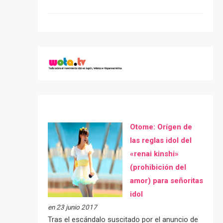
Otome: Orígen de
las reglas idol del
«renai kinshi»
(prohibición del
amor) para señoritas
idol
en 23 junio 2017
Tras el escándalo suscitado por el anuncio de