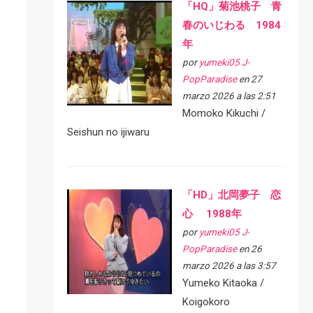
「HQ」菊池桃子 青
春のいじわる 1984
年
por
yumeki05 J-
PopParadise
en 27
marzo 2026 a las 2:51
Momoko Kikuchi /
Seishun no ijiwaru
「HD」北岡夢子 恋
心 1988年
por
yumeki05 J-
PopParadise
en 26
marzo 2026 a las 3:57
Yumeko Kitaoka /
Koigokoro