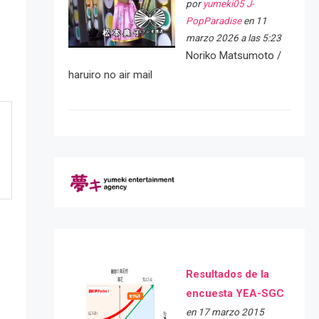
por
yumeki05 J-
PopParadise
en 11
marzo 2026 a las 5:23
Noriko Matsumoto /
haruiro no air mail
Resultados de la
encuesta YEA-SGC
en 17 marzo 2015