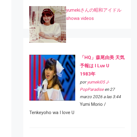
yumekiさんの昭和アイドル
showa videos
「HQ」森尾由美 天気
予報は I Luv U
1983年
por
yumeki05 J-
PopParadise
en 27
marzo 2026 a las 3:44
Yumi Morio /
Tenkeyoho wa I love U