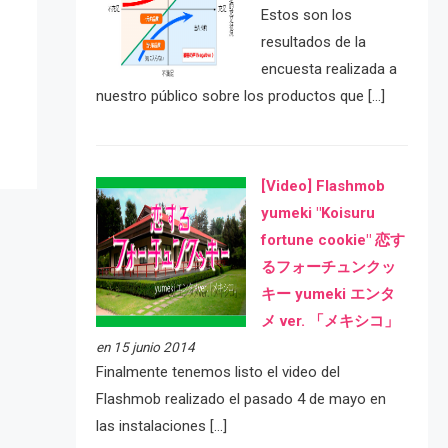
Estos son los
e
resultados de la
encuesta realizada a
nuestro público sobre los productos que […]
[Video] Flashmob
yumeki "Koisuru
fortune cookie" 恋す
るフォーチュンクッ
キー yumeki エンタ
メ ver. 「メキシコ」
en 15 junio 2014
Finalmente tenemos listo el video del
Flashmob realizado el pasado 4 de mayo en
las instalaciones […]