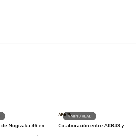
AKB48
D
4 MINS READ
 de Nogizaka 46 en
Colaboración entre AKB48 y