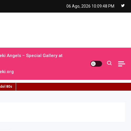
06 Ago, 2026
10:09:49 PM
ki Angels – Special Gallery at
ki.org
idol 80s