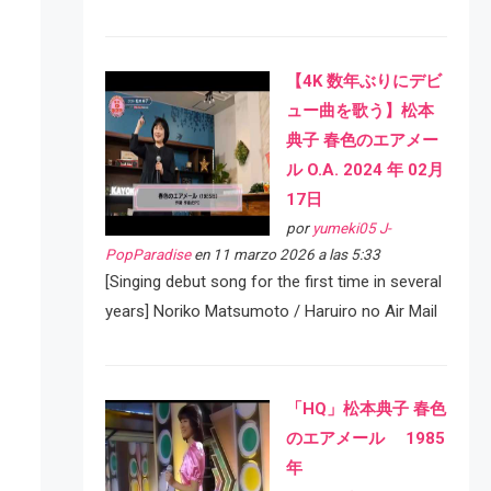
【4K 数年ぶりにデビ
ュー曲を歌う】松本
典子 春色のエアメー
ル O.A. 2024 年 02月
17日
por
yumeki05 J-
PopParadise
en 11 marzo 2026 a las 5:33
[Singing debut song for the first time in several
years] Noriko Matsumoto / Haruiro no Air Mail
「HQ」松本典子 春色
のエアメール 1985
年