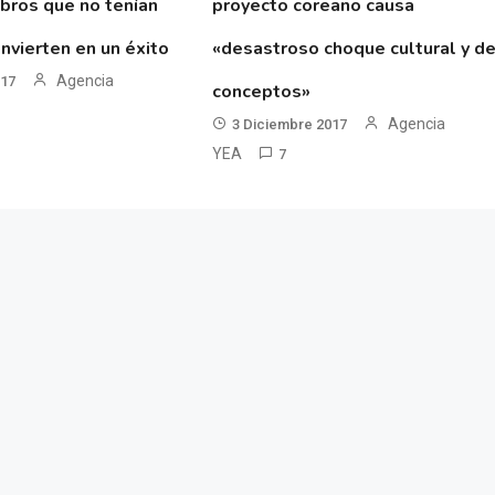
ibros que no tenían
proyecto coreano causa
nvierten en un éxito
«desastroso choque cultural y d
Agencia
017
conceptos»
Agencia
3 Diciembre 2017
YEA
7