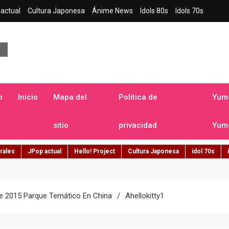
actual
Cultura Japonesa
Ánime News
Idols 80s
Idols 70s
a japonesa en español
o
Inicio
Mapa del
Politica de
Yume
sitio
privacidad
Yume
rales
JPop actual
Hello! Project
Cultura Japonesa
idol 70s
 De 2015 Parque Temático En China
Ahellokitty1