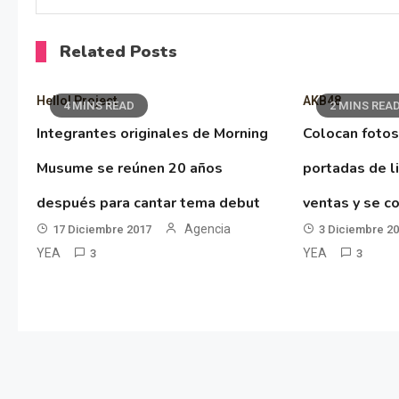
Related Posts
Hello! Project
AKB48
4 MINS READ
2 MINS REA
Integrantes originales de Morning
Colocan fotos
Musume se reúnen 20 años
portadas de l
después para cantar tema debut
ventas y se co
Agencia
17 Diciembre 2017
3 Diciembre 2
YEA
YEA
3
3