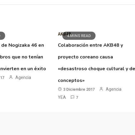
AKB48
D
4 MINS READ
 de Nogizaka 46 en
Colaboración entre AKB48 y
ibros que no tenían
proyecto coreano causa
nvierten en un éxito
«desastroso choque cultural y d
Agencia
017
conceptos»
Agencia
3 Diciembre 2017
YEA
7