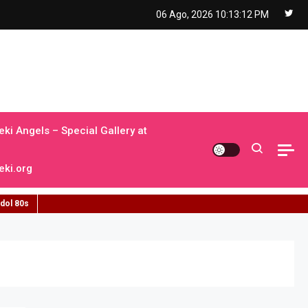
06 Ago, 2026
10:13:13 PM
ki Angels – Special Gallery at
ki.org
idol 80s