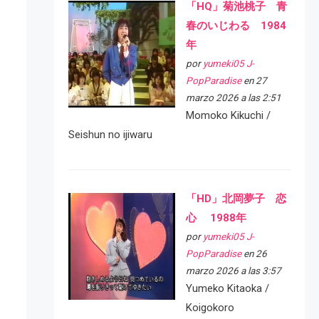
「HQ」菊池桃子 青
春のいじわる 1984
年
por
yumeki05 J-
PopParadise
en 27
marzo 2026 a las 2:51
Momoko Kikuchi /
Seishun no ijiwaru
「HD」北岡夢子 恋
心 1988年
por
yumeki05 J-
PopParadise
en 26
marzo 2026 a las 3:57
Yumeko Kitaoka /
Koigokoro