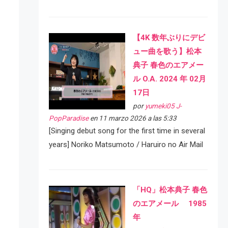
【4K 数年ぶりにデビ
ュー曲を歌う】松本
典子 春色のエアメー
ル O.A. 2024 年 02月
17日
por
yumeki05 J-
PopParadise
en 11 marzo 2026 a las 5:33
[Singing debut song for the first time in several
years] Noriko Matsumoto / Haruiro no Air Mail
「HQ」松本典子 春色
のエアメール 1985
年