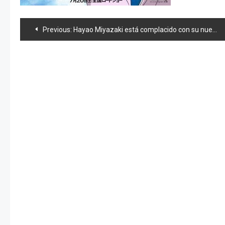
Navegación
Previous:
Hayao Miyazaki está complacido con su nueva película «Kaze Tachinu»
de
entradas