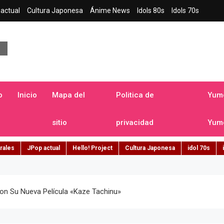
actual
Cultura Japonesa
Ánime News
Idols 80s
Idols 70s
a japonesa en español
o
Inicio
Mapa del
Politica de
Yume
sitio
privacidad
Yume
rales
JPop actual
Hello! Project
Cultura Japonesa
idol 70s
on Su Nueva Película «Kaze Tachinu»