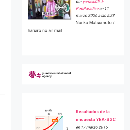
por
yumeki05 J-
PopParadise
en 11
marzo 2026 a las 5:23
Noriko Matsumoto /
haruiro no air mail
Resultados de la
encuesta YEA-SGC
en 17 marzo 2015