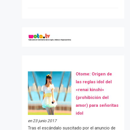
Otome: Orígen de
las reglas idol del
«renai kinshi»
(prohibición del
amor) para señoritas
idol
en 23 junio 2017
Tras el escándalo suscitado por el anuncio de