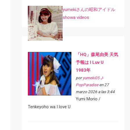
yumekiさんの昭和アイドル
showa videos
「HQ」森尾由美 天気
予報は I Luv U
1983年
por
yumeki05 J-
PopParadise
en 27
marzo 2026 a las 3:44
Yumi Morio /
Tenkeyoho wa I love U