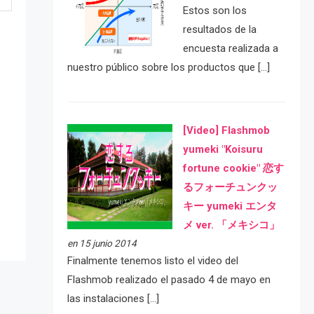
Estos son los
resultados de la
encuesta realizada a
nuestro público sobre los productos que […]
[Video] Flashmob
yumeki "Koisuru
e
fortune cookie" 恋す
るフォーチュンクッ
キー yumeki エンタ
メ ver. 「メキシコ」
en 15 junio 2014
Finalmente tenemos listo el video del
Flashmob realizado el pasado 4 de mayo en
las instalaciones […]