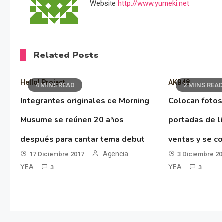
Website
http://www.yumeki.net
Related Posts
Hello! Project
AKB48
4 MINS READ
2 MINS REA
Integrantes originales de Morning
Colocan fotos
Musume se reúnen 20 años
portadas de l
después para cantar tema debut
ventas y se co
Agencia
17 Diciembre 2017
3 Diciembre 2
YEA
YEA
3
3