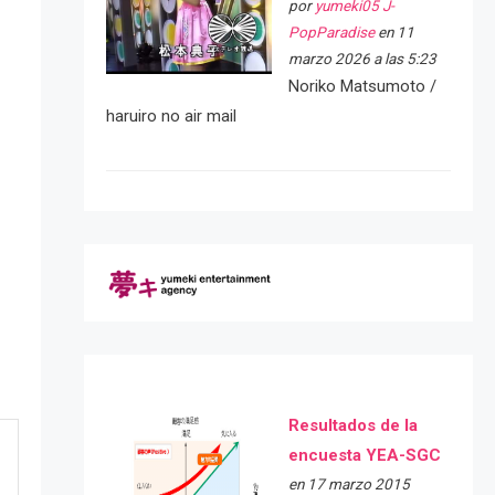
por
yumeki05 J-
PopParadise
en 11
marzo 2026 a las 5:23
Noriko Matsumoto /
haruiro no air mail
Resultados de la
encuesta YEA-SGC
en 17 marzo 2015