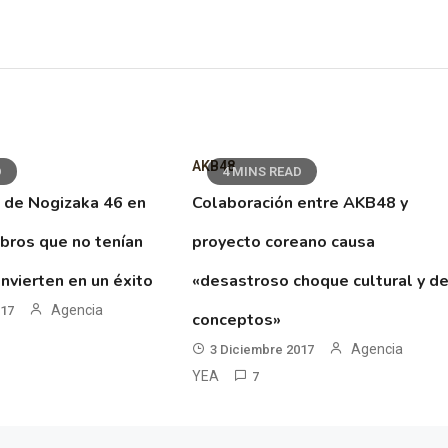
AKB48
D
4 MINS READ
 de Nogizaka 46 en
Colaboración entre AKB48 y
ibros que no tenían
proyecto coreano causa
nvierten en un éxito
«desastroso choque cultural y d
Agencia
017
conceptos»
Agencia
3 Diciembre 2017
YEA
7