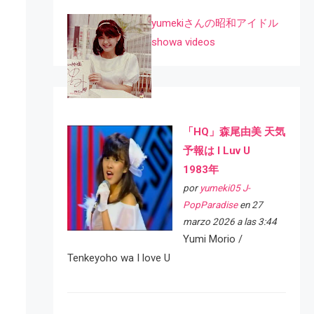
yumekiさんの昭和アイドル
showa videos
「HQ」森尾由美 天気
予報は I Luv U
1983年
por
yumeki05 J-
PopParadise
en 27
marzo 2026 a las 3:44
Yumi Morio /
Tenkeyoho wa I love U