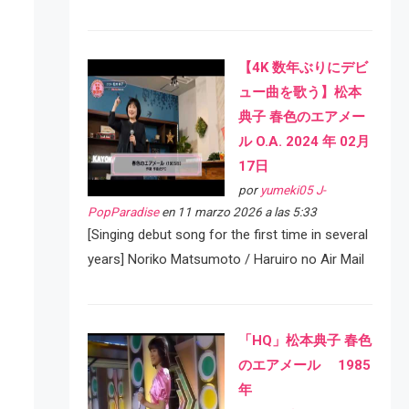
【4K 数年ぶりにデビ
ュー曲を歌う】松本
典子 春色のエアメー
ル O.A. 2024 年 02月
17日
por
yumeki05 J-
PopParadise
en 11 marzo 2026 a las 5:33
[Singing debut song for the first time in several
years] Noriko Matsumoto / Haruiro no Air Mail
「HQ」松本典子 春色
のエアメール 1985
年