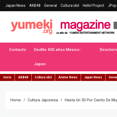
Skip
Japan News
AKB48
General
Cultura idol
Hello! Project
JPop 
to
content
Yumeki Magazine
Jpop y musica idol – Tu portal de jpop, movimiento idol y cultur
Contacto
Desfile 400 años Mexico-
Directori
Japon
Inicio
AKB48
Cultura idol
Ánime News
Japan News
Gene
Home
Cultura Japonesa
Hasta Un 30 Por Ciento De M