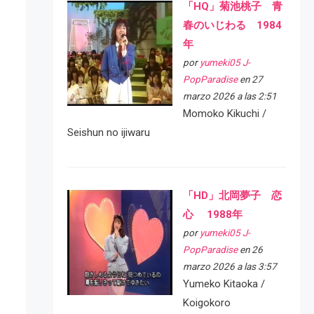
「HQ」菊池桃子 青
春のいじわる 1984
年
por
yumeki05 J-
PopParadise
en 27
marzo 2026 a las 2:51
Momoko Kikuchi /
Seishun no ijiwaru
「HD」北岡夢子 恋
心 1988年
por
yumeki05 J-
PopParadise
en 26
marzo 2026 a las 3:57
Yumeko Kitaoka /
Koigokoro