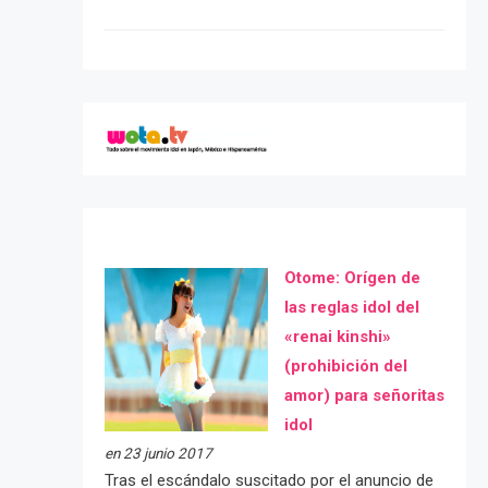
Otome: Orígen de
las reglas idol del
«renai kinshi»
(prohibición del
amor) para señoritas
idol
en 23 junio 2017
Tras el escándalo suscitado por el anuncio de