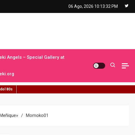
06 Ago, 2026
10:13:33 PM
ki Angels – Special Gallery at
ki.org
idol 80s
 Meñique»
Momoko01