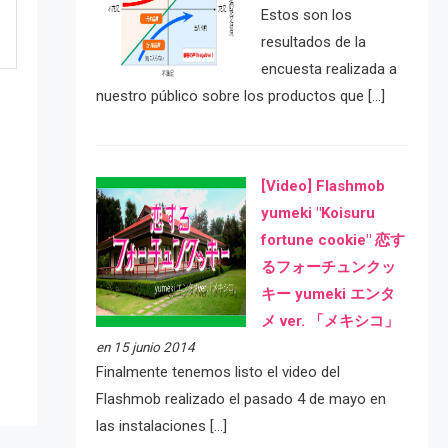
Estos son los
resultados de la
encuesta realizada a
nuestro público sobre los productos que […]
[Video] Flashmob
yumeki "Koisuru
fortune cookie" 恋す
るフォーチュンクッ
e
キー yumeki エンタ
メ ver. 「メキシコ」
en 15 junio 2014
Finalmente tenemos listo el video del
Flashmob realizado el pasado 4 de mayo en
las instalaciones […]