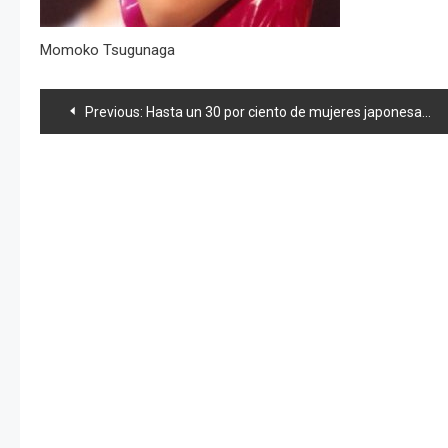
Momoko Tsugunaga
Navegación
Previous:
Hasta un 30 por ciento de mujeres japonesas les desagrada que otras mujeres «hagan el dedo meñique»
de
entradas