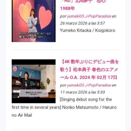
「HD」北岡夢子 恋心
1988年
por
yumeki05 J-PopParadise
en
26 marzo 2026 a las 3:57
Yumeko Kitaoka / Koigokoro
【4K 数年ぶりにデビュー曲を
歌う】松本典子 春色のエアメ
ール O.A. 2024 年 02月 17日
por
yumeki05 J-PopParadise
en
11 marzo 2026 a las 5:33
[Singing debut song for the
first time in several years] Noriko Matsumoto / Haruiro
no Air Mail