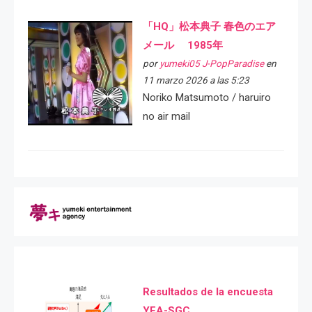
「HQ」松本典子 春色のエア
メール 1985年
por
yumeki05 J-PopParadise
en
11 marzo 2026 a las 5:23
Noriko Matsumoto / haruiro
no air mail
Resultados de la encuesta
YEA-SGC