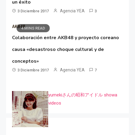
un éxito
Agencia YEA
3 Diciembre 2017
3
AKB48
4 MINS READ
Colaboración entre AKB48 y proyecto coreano
causa «desastroso choque cultural y de
conceptos»
Agencia YEA
3 Diciembre 2017
7
yumekiさんの昭和アイドル showa
videos