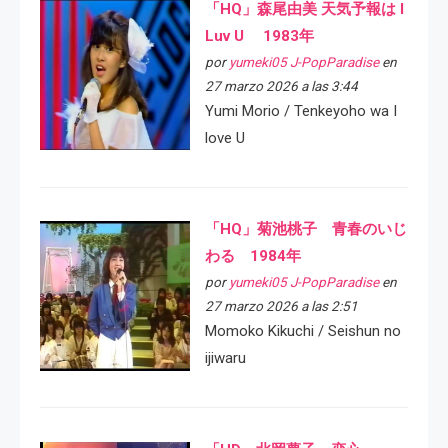
「HQ」森尾由美 天気予報は I
Luv U 1983年
por
yumeki05 J-PopParadise
en
27 marzo 2026 a las 3:44
Yumi Morio / Tenkeyoho wa I
love U
「HQ」菊池桃子 青春のいじ
わる 1984年
por
yumeki05 J-PopParadise
en
27 marzo 2026 a las 2:51
Momoko Kikuchi / Seishun no
ijiwaru