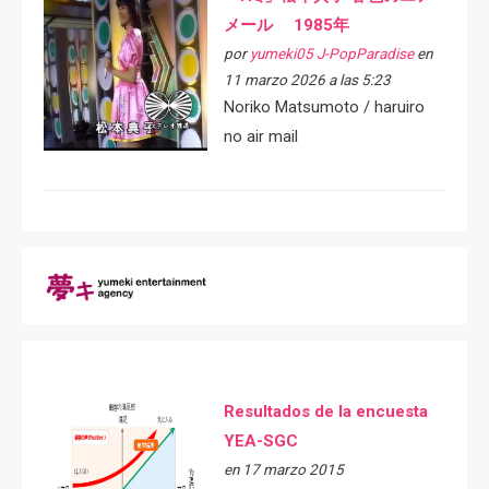
メール 1985年
por
yumeki05 J-PopParadise
en
11 marzo 2026 a las 5:23
Noriko Matsumoto / haruiro
no air mail
Resultados de la encuesta
YEA-SGC
en 17 marzo 2015