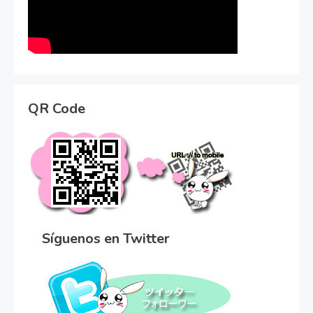
QR Code
Síguenos en Twitter