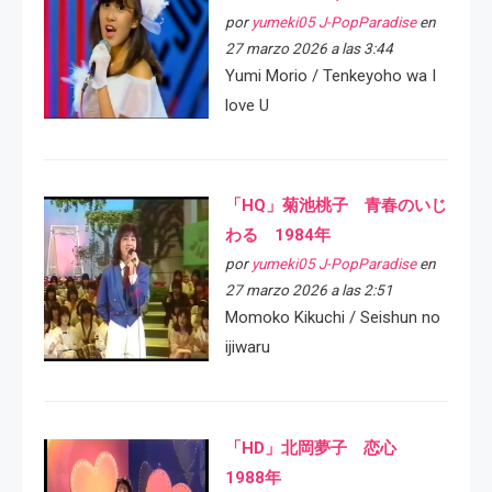
por
yumeki05 J-PopParadise
en
27 marzo 2026 a las 3:44
Yumi Morio / Tenkeyoho wa I
love U
「HQ」菊池桃子 青春のいじ
わる 1984年
por
yumeki05 J-PopParadise
en
27 marzo 2026 a las 2:51
Momoko Kikuchi / Seishun no
ijiwaru
「HD」北岡夢子 恋心
1988年