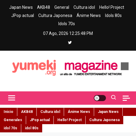
Skip
Japan News
AKB48
General
Cultura idol
Hello! Project
to
JPop actual
Cultura Japonesa
Ánime News
Idols 80s
content
Idols 70s
07 Ago, 2026
12:25:49 PM
Yumeki Magazine
Jpop y musica idol – Tu portal de jpop, movimiento idol y cultura
japonesa en español
Inicio
AKB48
Cultura idol
Ánime News
Japan News
Generales
JPop actual
Hello! Project
Cultura Japonesa
idol 70s
idol 80s