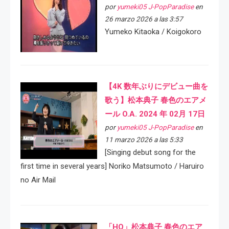
por
yumeki05 J-PopParadise
en
26 marzo 2026 a las 3:57
Yumeko Kitaoka / Koigokoro
【4K 数年ぶりにデビュー曲を
歌う】松本典子 春色のエアメ
ール O.A. 2024 年 02月 17日
por
yumeki05 J-PopParadise
en
11 marzo 2026 a las 5:33
[Singing debut song for the
first time in several years] Noriko Matsumoto / Haruiro
no Air Mail
「HQ」松本典子 春色のエア