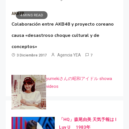
AKB48
4 MINS READ
Colaboración entre AKB48 y proyecto coreano
causa «desastroso choque cultural y de
conceptos»
Agencia YEA
3 Diciembre 2017
7
yumekiさんの昭和アイドル showa
videos
「HQ」森尾由美 天気予報は I
Luv U 1983年