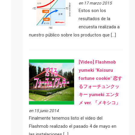
en 17 marzo 2015
Estos son los
resultados de la
encuesta realizada a
nuestro público sobre los productos que […]
[Video] Flashmob
yumeki "Koisuru
fortune cookie" 恋す
るフォーチュンクッ
キー yumeki エンタ
メ ver. 「メキシコ」
en 15 junio 2014
Finalmente tenemos listo el video del
Flashmob realizado el pasado 4 de mayo en
las instalaciones […]