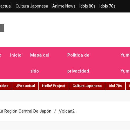
actual
Cultura Japonesa
Ánime News
Idols 80s
Idols 70s
a japonesa en español
o
Inicio
Mapa del
Politica de
Yume
sitio
privacidad
Yume
rales
JPop actual
Hello! Project
Cultura Japonesa
idol 70s
La Región Central De Japón
Volcan2