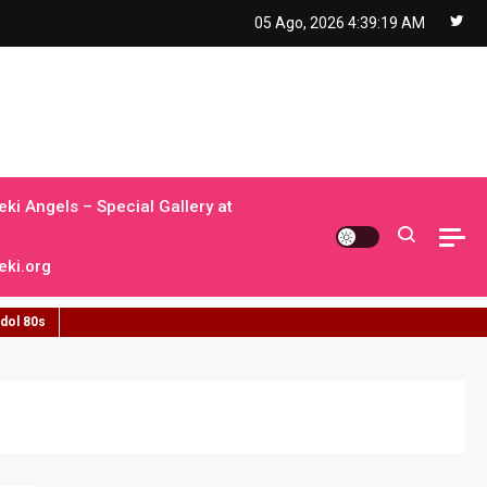
05 Ago, 2026
4:39:19 AM
ki Angels – Special Gallery at
ki.org
idol 80s