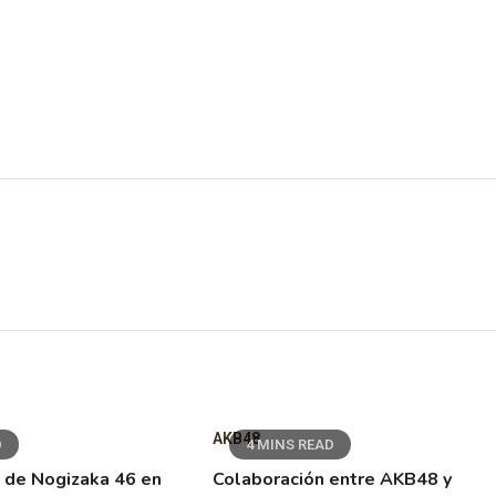
AKB48
D
4 MINS READ
 de Nogizaka 46 en
Colaboración entre AKB48 y