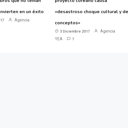
ibros que no tenían
proyecto coreano causa
nvierten en un éxito
«desastroso choque cultural y d
Agencia
017
conceptos»
Agencia
3 Diciembre 2017
YEA
7