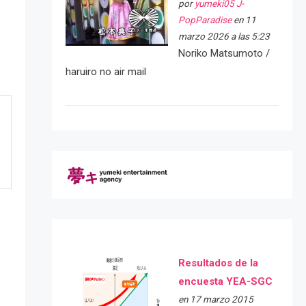
por
yumeki05 J-
PopParadise
en 11
marzo 2026 a las 5:23
Noriko Matsumoto /
haruiro no air mail
Resultados de la
encuesta YEA-SGC
en 17 marzo 2015