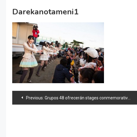
Darekanotameni1
Navegación
Previous:
Grupos 48 ofrecerán stages conmemorativos del 3/11
de
entradas