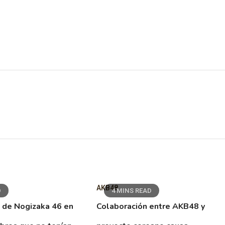
AKB48
D
4 MINS READ
 de Nogizaka 46 en
Colaboración entre AKB48 y