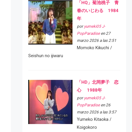
「HQ」菊池桃子 青
春のいじわる 1984
年
por
yumeki05 J-
PopParadise
en 27
marzo 2026 a las 2:51
Momoko Kikuchi /
Seishun no ijiwaru
「HD」北岡夢子 恋
心 1988年
por
yumeki05 J-
PopParadise
en 26
marzo 2026 a las 3:57
Yumeko Kitaoka /
Koigokoro