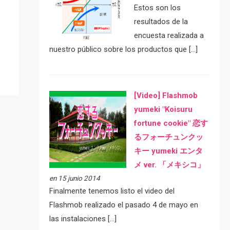
Estos son los
e
resultados de la
encuesta realizada a
nuestro público sobre los productos que […]
[Video] Flashmob
yumeki "Koisuru
fortune cookie" 恋す
るフォーチュンクッ
キー yumeki エンタ
メ ver. 「メキシコ」
en 15 junio 2014
Finalmente tenemos listo el video del
Flashmob realizado el pasado 4 de mayo en
las instalaciones […]