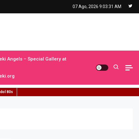
07 Ago, 2026
9:03:32 AM
ki Angels – Special Gallery at
ki.org
idol 80s