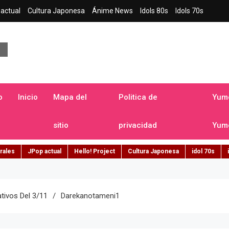
actual
Cultura Japonesa
Ánime News
Idols 80s
Idols 70s
a japonesa en español
o
Inicio
Mapa del
Politica de
Yume
sitio
privacidad
Yume
rales
JPop actual
Hello! Project
Cultura Japonesa
idol 70s
ivos Del 3/11
Darekanotameni1