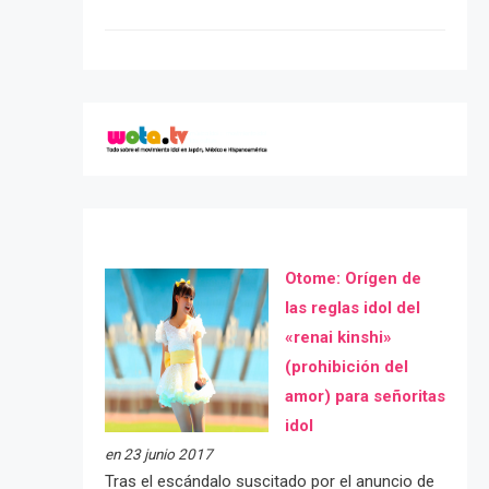
Otome: Orígen de
las reglas idol del
«renai kinshi»
(prohibición del
amor) para señoritas
idol
en 23 junio 2017
Tras el escándalo suscitado por el anuncio de