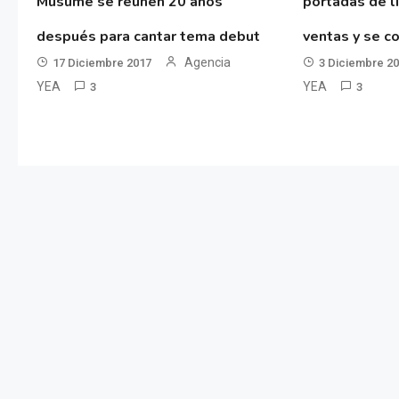
Musume se reúnen 20 años
portadas de l
después para cantar tema debut
ventas y se co
Agencia
17 Diciembre 2017
3 Diciembre 2
YEA
YEA
3
3