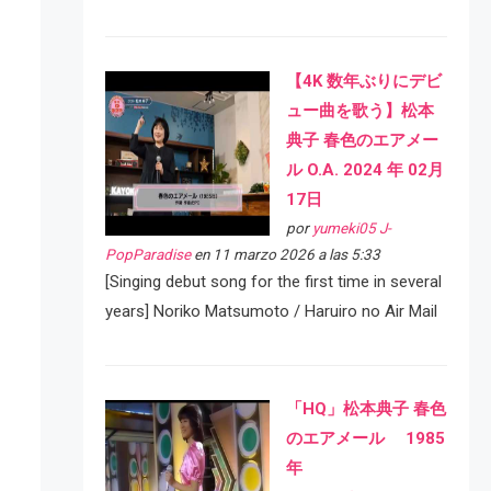
【4K 数年ぶりにデビ
ュー曲を歌う】松本
典子 春色のエアメー
ル O.A. 2024 年 02月
17日
por
yumeki05 J-
PopParadise
en 11 marzo 2026 a las 5:33
[Singing debut song for the first time in several
years] Noriko Matsumoto / Haruiro no Air Mail
「HQ」松本典子 春色
のエアメール 1985
年