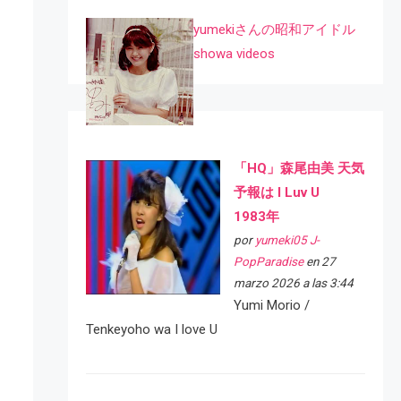
yumekiさんの昭和アイドル
showa videos
「HQ」森尾由美 天気
予報は I Luv U
1983年
por
yumeki05 J-
PopParadise
en 27
marzo 2026 a las 3:44
Yumi Morio /
Tenkeyoho wa I love U