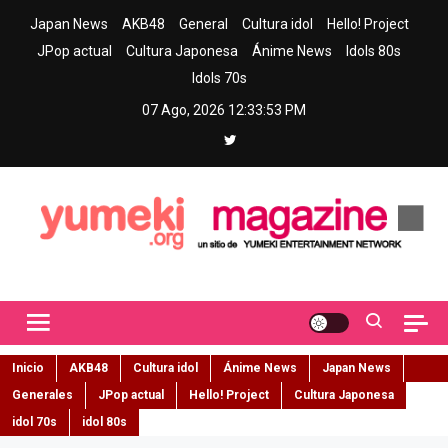
Skip
Japan News
AKB48
General
Cultura idol
Hello! Project
to
JPop actual
Cultura Japonesa
Ánime News
Idols 80s
content
Idols 70s
07 Ago, 2026
12:33:54 PM
Yumeki Magazine
Jpop y musica idol – Tu portal de jpop, movimiento idol y cultura
japonesa en español
Inicio
AKB48
Cultura idol
Ánime News
Japan News
Generales
JPop actual
Hello! Project
Cultura Japonesa
idol 70s
idol 80s