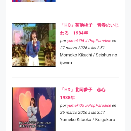
「HQ」菊池桃子 青春のいじ
わる 1984年
por
yumeki05 J-PopParadise
en
27 marzo 2026 a las 2:51
Momoko Kikuchi / Seishun no
ijiwaru
「HD」北岡夢子 恋心
1988年
por
yumeki05 J-PopParadise
en
26 marzo 2026 a las 3:57
Yumeko Kitaoka / Koigokoro