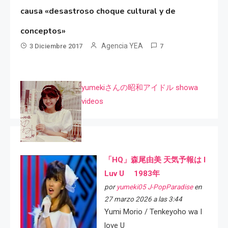
causa «desastroso choque cultural y de
conceptos»
Agencia YEA
3 Diciembre 2017
7
yumekiさんの昭和アイドル showa
videos
「HQ」森尾由美 天気予報は I
Luv U 1983年
por
yumeki05 J-PopParadise
en
27 marzo 2026 a las 3:44
Yumi Morio / Tenkeyoho wa I
love U