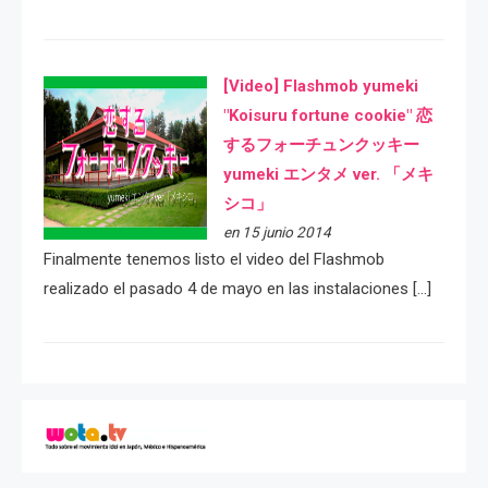
[Video] Flashmob yumeki
"Koisuru fortune cookie" 恋
するフォーチュンクッキー
yumeki エンタメ ver. 「メキ
シコ」
en 15 junio 2014
Finalmente tenemos listo el video del Flashmob
realizado el pasado 4 de mayo en las instalaciones […]