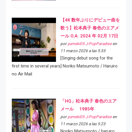
【4K 数年ぶりにデビュー曲を
歌う】松本典子 春色のエアメ
ール O.A. 2024 年 02月 17日
por
yumeki05 J-PopParadise
en
11 marzo 2026 a las 5:33
[Singing debut song for the
first time in several years] Noriko Matsumoto / Haruiro
no Air Mail
「HQ」松本典子 春色のエア
メール 1985年
por
yumeki05 J-PopParadise
en
11 marzo 2026 a las 5:23
Noriko Matsumoto / haruiro