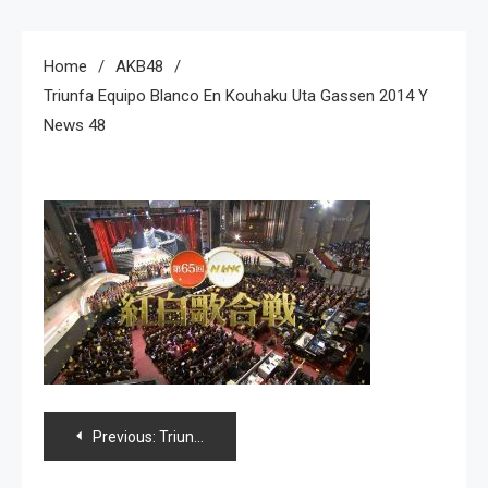
Home
AKB48
Triunfa Equipo Blanco En Kouhaku Uta Gassen 2014 Y
News 48
Navegación
Previous:
Triunfa equipo blanco en Kouhaku Uta Gassen 2014 y news 48
de