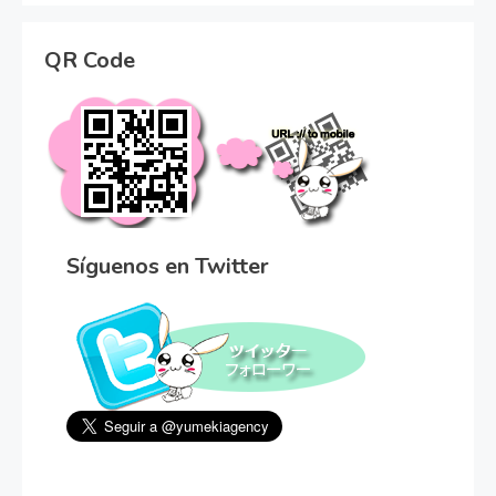
QR Code
Síguenos en Twitter