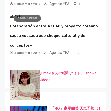
Agencia YEA
3 Diciembre 2017
3
AKB48
4 MINS READ
Colaboración entre AKB48 y proyecto coreano
causa «desastroso choque cultural y de
conceptos»
Agencia YEA
3 Diciembre 2017
7
yumekiさんの昭和アイドル showa
videos
「HQ」森尾由美 天気予報は I