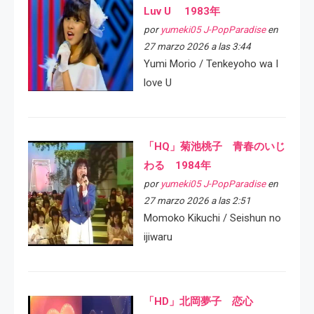
Luv U 1983年
por
yumeki05 J-PopParadise
en
27 marzo 2026 a las 3:44
Yumi Morio / Tenkeyoho wa I
love U
「HQ」菊池桃子 青春のいじ
わる 1984年
por
yumeki05 J-PopParadise
en
27 marzo 2026 a las 2:51
Momoko Kikuchi / Seishun no
ijiwaru
「HD」北岡夢子 恋心