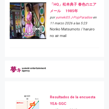
「HQ」松本典子 春色のエア
メール 1985年
por
yumeki05 J-PopParadise
en
11 marzo 2026 a las 5:23
Noriko Matsumoto / haruiro
no air mail
Resultados de la encuesta
YEA-SGC