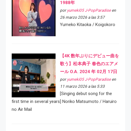
1988年
por
yumeki05 J-PopParadise
en
26 marzo 2026 a las 3:57
Yumeko Kitaoka / Koigokoro
【4K 数年ぶりにデビュー曲を
歌う】松本典子 春色のエアメ
ール O.A. 2024 年 02月 17日
por
yumeki05 J-PopParadise
en
11 marzo 2026 a las 5:33
[Singing debut song for the
first time in several years] Noriko Matsumoto / Haruiro
no Air Mail