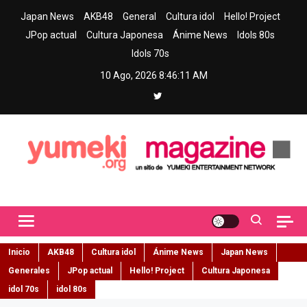
Skip
Japan News
AKB48
General
Cultura idol
Hello! Project
to
JPop actual
Cultura Japonesa
Ánime News
Idols 80s
content
Idols 70s
10 Ago, 2026
8:46:12 AM
Yumeki Magazine
Jpop y musica idol – Tu portal de jpop, movimiento idol y cultura
japonesa en español
Inicio
AKB48
Cultura idol
Ánime News
Japan News
Generales
JPop actual
Hello! Project
Cultura Japonesa
idol 70s
idol 80s