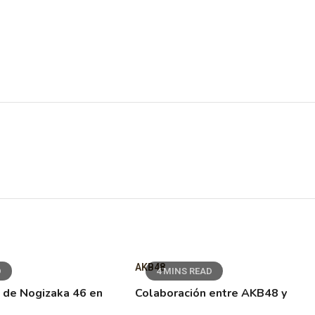
AKB48
D
4 MINS READ
 de Nogizaka 46 en
Colaboración entre AKB48 y