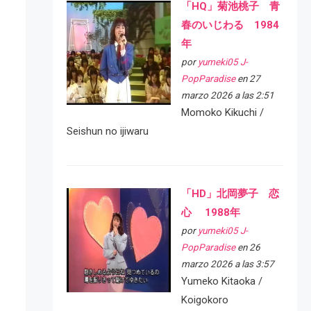
「HQ」菊池桃子 青
春のいじわる 1984
年
por
yumeki05 J-
PopParadise
en 27
marzo 2026 a las 2:51
Momoko Kikuchi /
Seishun no ijiwaru
「HD」北岡夢子 恋
心 1988年
por
yumeki05 J-
PopParadise
en 26
marzo 2026 a las 3:57
Yumeko Kitaoka /
Koigokoro