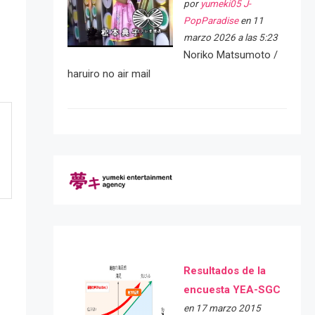
por
yumeki05 J-
PopParadise
en 11
marzo 2026 a las 5:23
Noriko Matsumoto /
haruiro no air mail
Resultados de la
encuesta YEA-SGC
en 17 marzo 2015