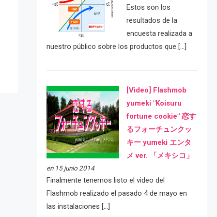
Estos son los
resultados de la
e
encuesta realizada a
nuestro público sobre los productos que […]
[Video] Flashmob
yumeki "Koisuru
fortune cookie" 恋す
るフォーチュンクッ
キー yumeki エンタ
メ ver. 「メキシコ」
en 15 junio 2014
Finalmente tenemos listo el video del
Flashmob realizado el pasado 4 de mayo en
las instalaciones […]