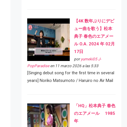
【4K 数年ぶりにデビ
ュー曲を歌う】松本
典子 春色のエアメー
ル O.A. 2024 年 02月
17日
por
yumeki05 J-
PopParadise
en 11 marzo 2026 a las 5:33
[Singing debut song for the first time in several
years] Noriko Matsumoto / Haruiro no Air Mail
「HQ」松本典子 春色
のエアメール 1985
年