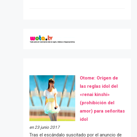
Otome: Orígen de
las reglas idol del
«renai kinshi»
(prohibición del
amor) para señoritas
idol
en 23 junio 2017
Tras el escándalo suscitado por el anuncio de