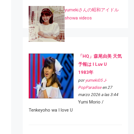
yumekiさんの昭和アイドル
showa videos
「HQ」森尾由美 天気
予報は I Luv U
1983年
por
yumeki05 J-
PopParadise
en 27
marzo 2026 a las 3:44
Yumi Morio /
Tenkeyoho wa I love U