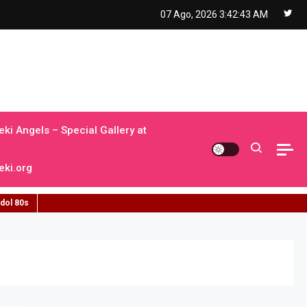
07 Ago, 2026
3:42:44 AM
ki Angels – Special Gallery at
ki.org
idol 80s