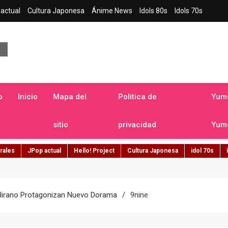
actual
Cultura Japonesa
Ánime News
Idols 80s
Idols 70s
a japonesa en español
o
Inicio
Mapa del
Politica de
Yume
sitio
privacidad
Yume
rales
JPop actual
Hello! Project
Cultura Japonesa
idol 70s
 Hirano Protagonizan Nuevo Dorama
9nine