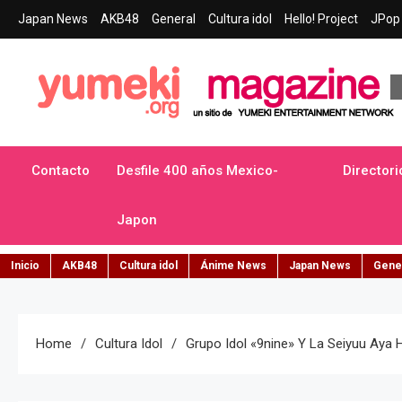
Skip
Japan News
AKB48
General
Cultura idol
Hello! Project
JPop 
to
content
Yumeki Magazine
Jpop y musica idol – Tu portal de jpop, movimiento idol y cultur
Contacto
Desfile 400 años Mexico-
Directori
Japon
Inicio
AKB48
Cultura idol
Ánime News
Japan News
Gene
Home
Cultura Idol
Grupo Idol «9nine» Y La Seiyuu Aya