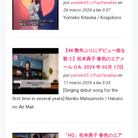
por
yumeki05 J-PopParadise
en
26 marzo 2026 a las 3:57
Yumeko Kitaoka / Koigokoro
【4K 数年ぶりにデビュー曲を
歌う】松本典子 春色のエアメ
ール O.A. 2024 年 02月 17日
por
yumeki05 J-PopParadise
en
11 marzo 2026 a las 5:33
[Singing debut song for the
first time in several years] Noriko Matsumoto / Haruiro
no Air Mail
「HQ」松本典子 春色のエア