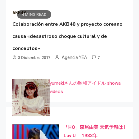
AKB48
4 MINS READ
Colaboración entre AKB48 y proyecto coreano
causa «desastroso choque cultural y de
conceptos»
Agencia YEA
3 Diciembre 2017
7
yumekiさんの昭和アイドル showa
videos
「HQ」森尾由美 天気予報は I
Luv U 1983年