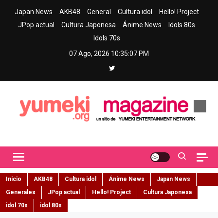
Skip
Japan News
AKB48
General
Cultura idol
Hello! Project
to
JPop actual
Cultura Japonesa
Ánime News
Idols 80s
content
Idols 70s
07 Ago, 2026
10:35:08 PM
Yumeki Magazine
Jpop y musica idol – Tu portal de jpop, movimiento idol y cultura
japonesa en español
Inicio
AKB48
Cultura idol
Ánime News
Japan News
Generales
JPop actual
Hello! Project
Cultura Japonesa
idol 70s
idol 80s