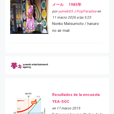
メール 1985年
por
yumeki05 J-PopParadise
en
11 marzo 2026 a las 5:23
Noriko Matsumoto / haruiro
no air mail
Resultados de la encuesta
YEA-SGC
en 17 marzo 2015