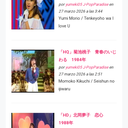
por
yumeki05 J-PopParadise
en
27 marzo 2026 a las 3:44
Yumi Morio / Tenkeyoho wa I
love U
「HQ」菊池桃子 青春のいじ
わる 1984年
por
yumeki05 J-PopParadise
en
27 marzo 2026 a las 2:51
Momoko Kikuchi / Seishun no
ijiwaru
「HD」北岡夢子 恋心
1988年