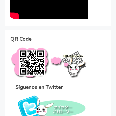
QR Code
Síguenos en Twitter