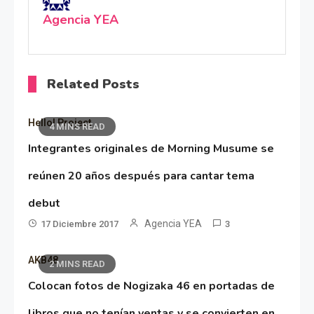
Agencia YEA
Related Posts
Hello! Project
4 MINS READ
Integrantes originales de Morning Musume se
reúnen 20 años después para cantar tema
debut
Agencia YEA
17 Diciembre 2017
3
AKB48
2 MINS READ
Colocan fotos de Nogizaka 46 en portadas de
libros que no tenían ventas y se convierten en