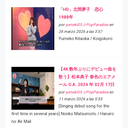
「HD」北岡夢子 恋心
1988年
por
yumeki05 J-PopParadise
en
26 marzo 2026 a las 3:57
Yumeko Kitaoka / Koigokoro
【4K 数年ぶりにデビュー曲を
歌う】松本典子 春色のエアメ
ール O.A. 2024 年 02月 17日
por
yumeki05 J-PopParadise
en
11 marzo 2026 a las 5:33
[Singing debut song for the
first time in several years] Noriko Matsumoto / Haruiro
no Air Mail