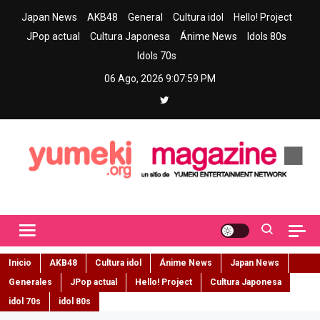
Skip
Japan News
AKB48
General
Cultura idol
Hello! Project
to
JPop actual
Cultura Japonesa
Ánime News
Idols 80s
content
Idols 70s
06 Ago, 2026
9:08:00 PM
Yumeki Magazine
Jpop y musica idol – Tu portal de jpop, movimiento idol y cultura
japonesa en español
Inicio
AKB48
Cultura idol
Ánime News
Japan News
Generales
JPop actual
Hello! Project
Cultura Japonesa
idol 70s
idol 80s