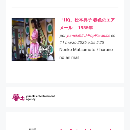
「HQ」松本典子 春色のエア
メール 1985年
por
yumeki05 J-PopParadise
en
11 marzo 2026 a las 5:23
Noriko Matsumoto / haruiro
no air mail