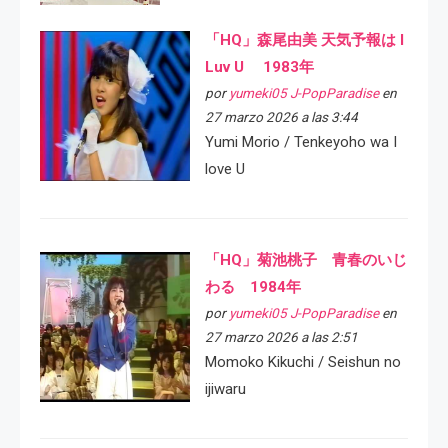
「HQ」森尾由美 天気予報は I
Luv U 1983年
por
yumeki05 J-PopParadise
en
27 marzo 2026 a las 3:44
Yumi Morio / Tenkeyoho wa I
love U
「HQ」菊池桃子 青春のいじ
わる 1984年
por
yumeki05 J-PopParadise
en
27 marzo 2026 a las 2:51
Momoko Kikuchi / Seishun no
ijiwaru