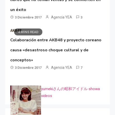
un éxito
Agencia YEA
3 Diciembre 2017
3
AKB48
4 MINS READ
Colaboración entre AKB48 y proyecto coreano
causa «desastroso choque cultural y de
conceptos»
Agencia YEA
3 Diciembre 2017
7
yumekiさんの昭和アイドル showa
videos