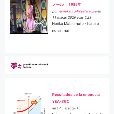
メール 1985年
por
yumeki05 J-PopParadise
en
11 marzo 2026 a las 5:23
Noriko Matsumoto / haruiro
no air mail
Resultados de la encuesta
YEA-SGC
en 17 marzo 2015