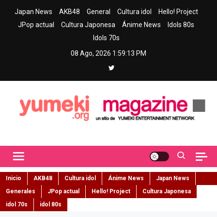
Skip
Japan News
AKB48
General
Cultura idol
Hello! Project
to
JPop actual
Cultura Japonesa
Ánime News
Idols 80s
content
Idols 70s
08 Ago, 2026
1:59:14 PM
Yumeki Magazine
Jpop y musica idol – Tu portal de jpop, movimiento idol y cultura
japonesa en español
Inicio
AKB48
Cultura idol
Ánime News
Japan News
Generales
JPop actual
Hello! Project
Cultura Japonesa
idol 70s
idol 80s