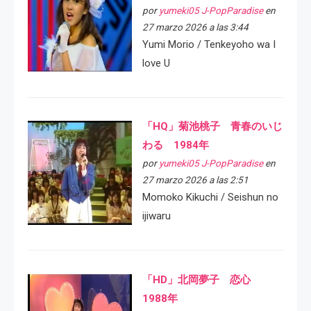
por
yumeki05 J-PopParadise
en
27 marzo 2026 a las 3:44
Yumi Morio / Tenkeyoho wa I
love U
「HQ」菊池桃子 青春のいじ
わる 1984年
por
yumeki05 J-PopParadise
en
27 marzo 2026 a las 2:51
Momoko Kikuchi / Seishun no
ijiwaru
「HD」北岡夢子 恋心
1988年