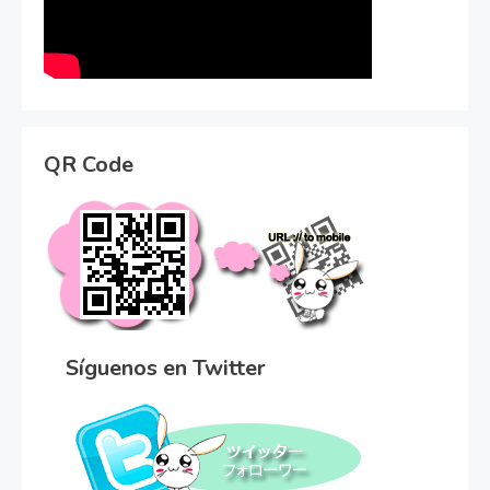
QR Code
Síguenos en Twitter