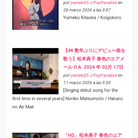
por
yumeki05 J-PopParadise
en
26 marzo 2026 a las 3:57
Yumeko Kitaoka / Koigokoro
【4K 数年ぶりにデビュー曲を
歌う】松本典子 春色のエアメ
ール O.A. 2024 年 02月 17日
por
yumeki05 J-PopParadise
en
11 marzo 2026 a las 5:33
[Singing debut song for the
first time in several years] Noriko Matsumoto / Haruiro
no Air Mail
「HQ」松本典子 春色のエア