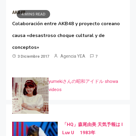
AKB48
4 MINS READ
Colaboración entre AKB48 y proyecto coreano
causa «desastroso choque cultural y de
conceptos»
Agencia YEA
3 Diciembre 2017
7
yumekiさんの昭和アイドル showa
videos
「HQ」森尾由美 天気予報は I
Luv U 1983年