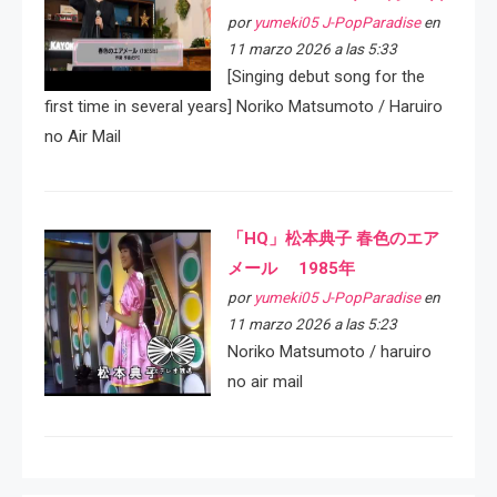
por
yumeki05 J-PopParadise
en
11 marzo 2026 a las 5:33
[Singing debut song for the
first time in several years] Noriko Matsumoto / Haruiro
no Air Mail
「HQ」松本典子 春色のエア
メール 1985年
por
yumeki05 J-PopParadise
en
11 marzo 2026 a las 5:23
Noriko Matsumoto / haruiro
no air mail