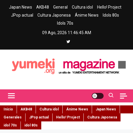
Skip
Japan News
AKB48
General
Cultura idol
Hello! Project
to
JPop actual
Cultura Japonesa
Ánime News
Idols 80s
content
Idols 70s
09 Ago, 2026
11:46:46 AM
Yumeki Magazine
Jpop y musica idol – Tu portal de jpop, movimiento idol y cultura
japonesa en español
Inicio
AKB48
Cultura idol
Ánime News
Japan News
Generales
JPop actual
Hello! Project
Cultura Japonesa
idol 70s
idol 80s