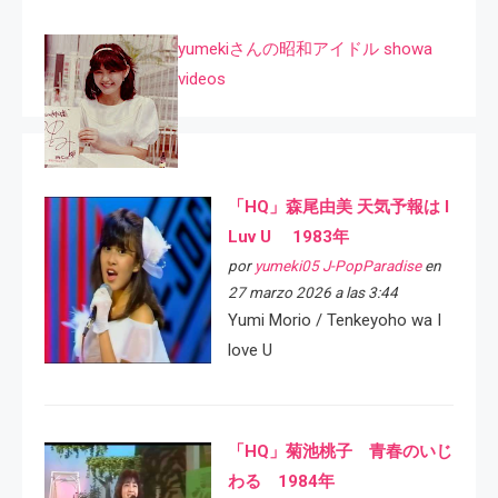
yumekiさんの昭和アイドル showa
videos
「HQ」森尾由美 天気予報は I
Luv U 1983年
por
yumeki05 J-PopParadise
en
27 marzo 2026 a las 3:44
Yumi Morio / Tenkeyoho wa I
love U
「HQ」菊池桃子 青春のいじ
わる 1984年