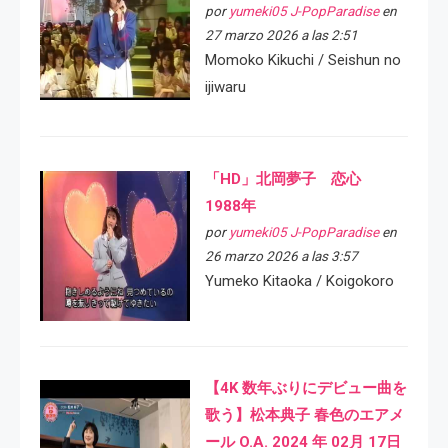
por
yumeki05 J-PopParadise
en
27 marzo 2026 a las 2:51
Momoko Kikuchi / Seishun no
ijiwaru
「HD」北岡夢子 恋心
1988年
por
yumeki05 J-PopParadise
en
26 marzo 2026 a las 3:57
Yumeko Kitaoka / Koigokoro
【4K 数年ぶりにデビュー曲を
歌う】松本典子 春色のエアメ
ール O.A. 2024 年 02月 17日