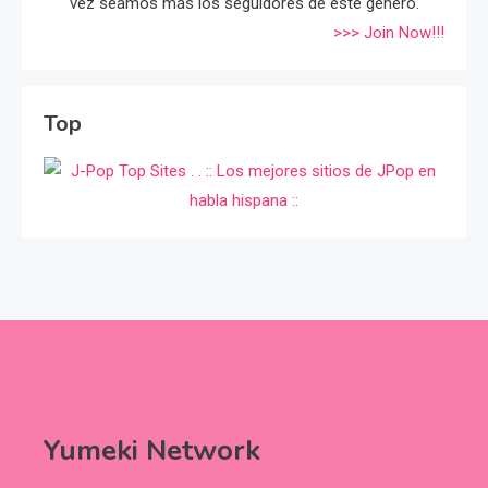
vez seamos más los seguidores de éste género.
>>> Join Now!!!
Top
Yumeki Network