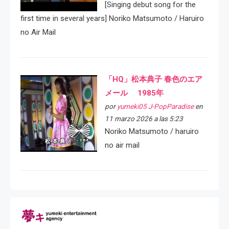
[Singing debut song for the
first time in several years] Noriko Matsumoto / Haruiro
no Air Mail
「HQ」松本典子 春色のエア
メール 1985年
por
yumeki05 J-PopParadise
en
11 marzo 2026 a las 5:23
Noriko Matsumoto / haruiro
no air mail