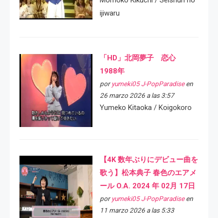
Momoko Kikuchi / Seishun no
ijiwaru
「HD」北岡夢子 恋心
1988年
por
yumeki05 J-PopParadise
en
26 marzo 2026 a las 3:57
Yumeko Kitaoka / Koigokoro
【4K 数年ぶりにデビュー曲を
歌う】松本典子 春色のエアメ
ール O.A. 2024 年 02月 17日
por
yumeki05 J-PopParadise
en
11 marzo 2026 a las 5:33