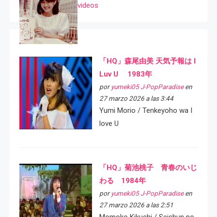
videos
「HQ」森尾由美 天気予報は I
Luv U 1983年
por
yumeki05 J-PopParadise
en
27 marzo 2026 a las 3:44
Yumi Morio / Tenkeyoho wa I
love U
「HQ」菊池桃子 青春のいじ
わる 1984年
por
yumeki05 J-PopParadise
en
27 marzo 2026 a las 2:51