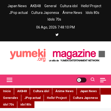
Skip
Japan News
AKB48
General
Cultura idol
Hello! Project
to
JPop actual
Cultura Japonesa
Ánime News
Idols 80s
content
Idols 70s
06 Ago, 2026
7:48:11 PM
Yumeki Magazine
Jpop y musica idol – Tu portal de jpop, movimiento idol y cultura
japonesa en español
Inicio
AKB48
Cultura idol
Ánime News
Japan News
Generales
JPop actual
Hello! Project
Cultura Japonesa
idol 70s
idol 80s