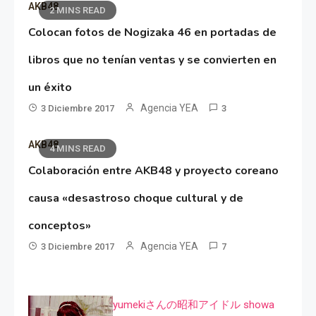
AKB48
2 MINS READ
Colocan fotos de Nogizaka 46 en portadas de
libros que no tenían ventas y se convierten en
un éxito
Agencia YEA
3 Diciembre 2017
3
AKB48
4 MINS READ
Colaboración entre AKB48 y proyecto coreano
causa «desastroso choque cultural y de
conceptos»
Agencia YEA
3 Diciembre 2017
7
yumekiさんの昭和アイドル showa