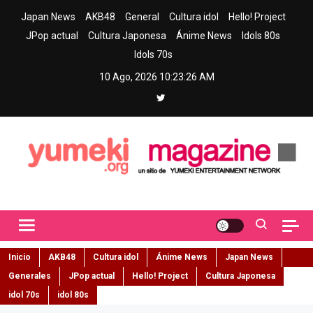
Skip
Japan News
AKB48
General
Cultura idol
Hello! Project
to
JPop actual
Cultura Japonesa
Ánime News
Idols 80s
content
Idols 70s
10 Ago, 2026
10:23:27 AM
Yumeki Magazine
Jpop y musica idol – Tu portal de jpop, movimiento idol y cultura
japonesa en español
Inicio
AKB48
Cultura idol
Ánime News
Japan News
Generales
JPop actual
Hello! Project
Cultura Japonesa
idol 70s
idol 80s