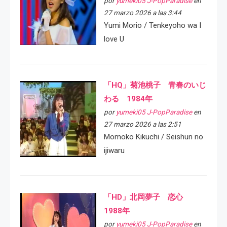
por
yumeki05 J-PopParadise
en
27 marzo 2026 a las 3:44
Yumi Morio / Tenkeyoho wa I
love U
「HQ」菊池桃子 青春のいじ
わる 1984年
por
yumeki05 J-PopParadise
en
27 marzo 2026 a las 2:51
Momoko Kikuchi / Seishun no
ijiwaru
「HD」北岡夢子 恋心
1988年
por
yumeki05 J-PopParadise
en