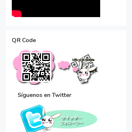
QR Code
Síguenos en Twitter