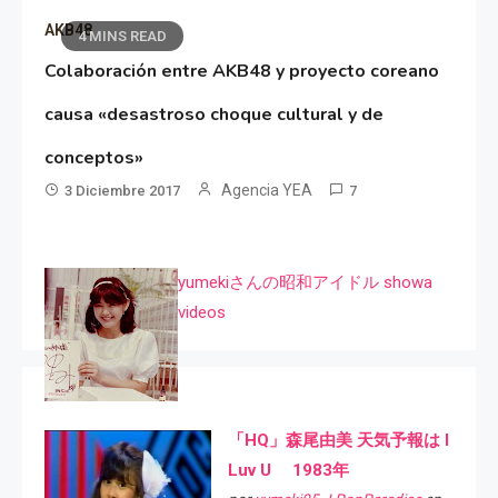
AKB48
4 MINS READ
Colaboración entre AKB48 y proyecto coreano
causa «desastroso choque cultural y de
conceptos»
Agencia YEA
3 Diciembre 2017
7
yumekiさんの昭和アイドル showa
videos
「HQ」森尾由美 天気予報は I
Luv U 1983年