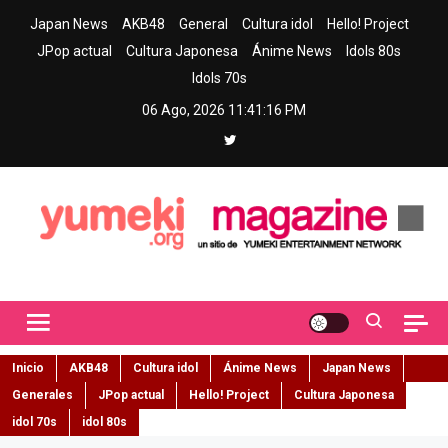
Skip
Japan News
AKB48
General
Cultura idol
Hello! Project
to
JPop actual
Cultura Japonesa
Ánime News
Idols 80s
content
Idols 70s
06 Ago, 2026
11:41:18 PM
Yumeki Magazine
Jpop y musica idol – Tu portal de jpop, movimiento idol y cultura
japonesa en español
Inicio
AKB48
Cultura idol
Ánime News
Japan News
Generales
JPop actual
Hello! Project
Cultura Japonesa
idol 70s
idol 80s