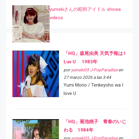
yumekiさんの昭和アイドル showa
videos
「HQ」森尾由美 天気予報は I
Luv U 1983年
por
yumeki05 J-PopParadise
en
27 marzo 2026 a las 3:44
Yumi Morio / Tenkeyoho wa I
love U
「HQ」菊池桃子 青春のいじ
わる 1984年
por
yumeki05 J-PopParadise
en