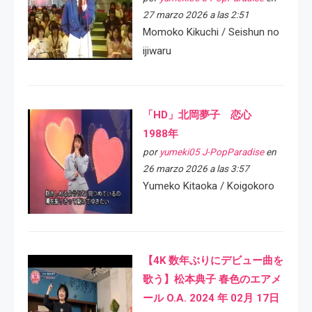
27 marzo 2026 a las 2:51
Momoko Kikuchi / Seishun no
ijiwaru
「HD」北岡夢子 恋心
1988年
por
yumeki05 J-PopParadise
en
26 marzo 2026 a las 3:57
Yumeko Kitaoka / Koigokoro
【4K 数年ぶりにデビュー曲を
歌う】松本典子 春色のエアメ
ール O.A. 2024 年 02月 17日