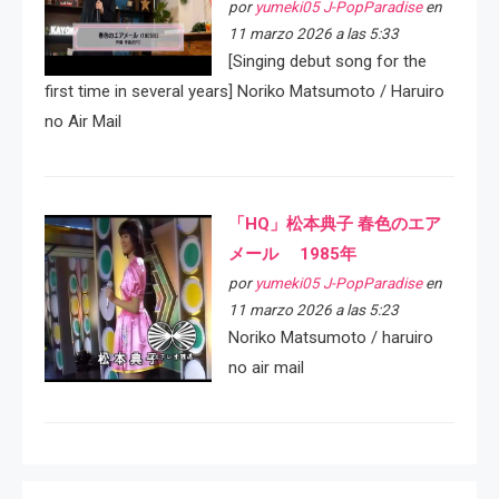
por
yumeki05 J-PopParadise
en
11 marzo 2026 a las 5:33
[Singing debut song for the
first time in several years] Noriko Matsumoto / Haruiro
no Air Mail
「HQ」松本典子 春色のエア
メール 1985年
por
yumeki05 J-PopParadise
en
11 marzo 2026 a las 5:23
Noriko Matsumoto / haruiro
no air mail