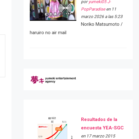
por
yumeki05 J-
PopParadise
en 11
marzo 2026 a las 5:23
Noriko Matsumoto /
haruiro no air mail
Resultados de la
encuesta YEA-SGC
en 17 marzo 2015