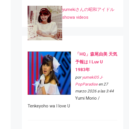
yumekiさんの昭和アイドル
showa videos
「HQ」森尾由美 天気
予報は I Luv U
1983年
por
yumeki05 J-
PopParadise
en 27
marzo 2026 a las 3:44
Yumi Morio /
Tenkeyoho wa I love U