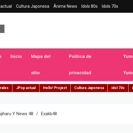
actual
Cultura Japonesa
Ánime News
Idols 80s
Idols 70s
a japonesa en español
o
Inicio
Mapa del
Politica de
Yume
sitio
privacidad
Yume
rales
JPop actual
Hello! Project
Cultura Japonesa
idol 70s
jiharu Y News 48
Exakb48