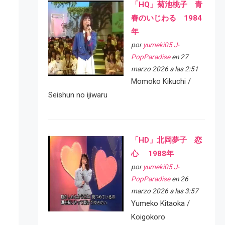
「HQ」菊池桃子 青
春のいじわる 1984
年
por
yumeki05 J-
PopParadise
en 27
marzo 2026 a las 2:51
Momoko Kikuchi /
Seishun no ijiwaru
「HD」北岡夢子 恋
心 1988年
por
yumeki05 J-
PopParadise
en 26
marzo 2026 a las 3:57
Yumeko Kitaoka /
Koigokoro