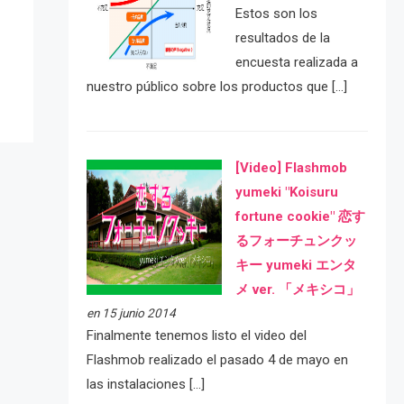
e
Estos son los
resultados de la
encuesta realizada a
nuestro público sobre los productos que […]
[Video] Flashmob
yumeki "Koisuru
fortune cookie" 恋す
るフォーチュンクッ
キー yumeki エンタ
メ ver. 「メキシコ」
en 15 junio 2014
Finalmente tenemos listo el video del
Flashmob realizado el pasado 4 de mayo en
las instalaciones […]