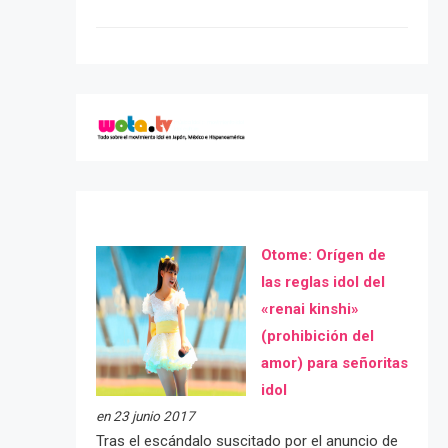
Otome: Orígen de
las reglas idol del
«renai kinshi»
(prohibición del
amor) para señoritas
idol
en 23 junio 2017
Tras el escándalo suscitado por el anuncio de