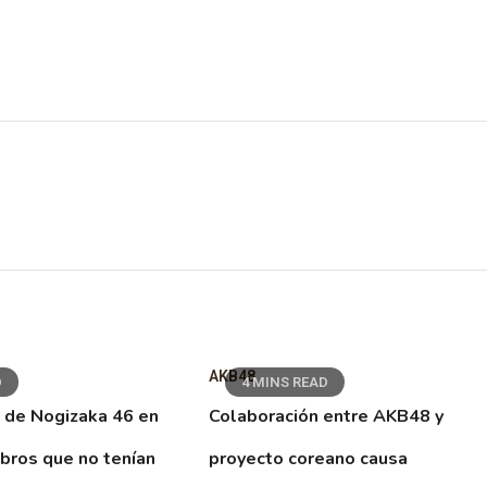
AKB48
D
4 MINS READ
 de Nogizaka 46 en
Colaboración entre AKB48 y
ibros que no tenían
proyecto coreano causa