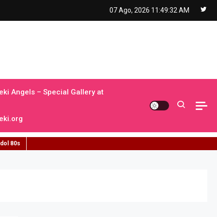
07 Ago, 2026
11:49:33 AM
ki Angels – Special Gallery at
ki.org
idol 80s