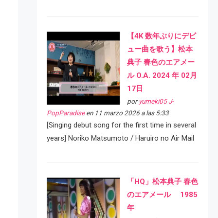
【4K 数年ぶりにデビ
ュー曲を歌う】松本
典子 春色のエアメー
ル O.A. 2024 年 02月
17日
por
yumeki05 J-
PopParadise
en 11 marzo 2026 a las 5:33
[Singing debut song for the first time in several
years] Noriko Matsumoto / Haruiro no Air Mail
「HQ」松本典子 春色
のエアメール 1985
年