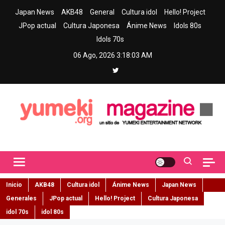
Skip
Japan News
AKB48
General
Cultura idol
Hello! Project
to
JPop actual
Cultura Japonesa
Ánime News
Idols 80s
content
Idols 70s
06 Ago, 2026
3:18:04 AM
Yumeki Magazine
Jpop y musica idol – Tu portal de jpop, movimiento idol y cultura
japonesa en español
Inicio
AKB48
Cultura idol
Ánime News
Japan News
Generales
JPop actual
Hello! Project
Cultura Japonesa
idol 70s
idol 80s