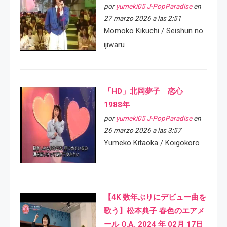
por
yumeki05 J-PopParadise
en
27 marzo 2026 a las 2:51
Momoko Kikuchi / Seishun no
ijiwaru
「HD」北岡夢子 恋心
1988年
por
yumeki05 J-PopParadise
en
26 marzo 2026 a las 3:57
Yumeko Kitaoka / Koigokoro
【4K 数年ぶりにデビュー曲を
歌う】松本典子 春色のエアメ
ール O.A. 2024 年 02月 17日