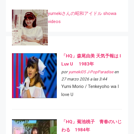
yumekiさんの昭和アイドル showa
videos
「HQ」森尾由美 天気予報は I
Luv U 1983年
por
yumeki05 J-PopParadise
en
27 marzo 2026 a las 3:44
Yumi Morio / Tenkeyoho wa I
love U
「HQ」菊池桃子 青春のいじ
わる 1984年