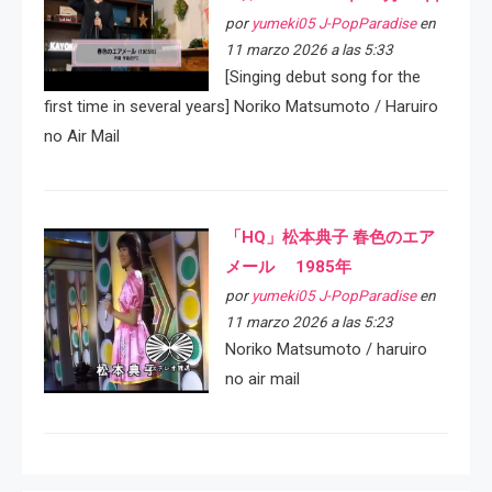
por
yumeki05 J-PopParadise
en
11 marzo 2026 a las 5:33
[Singing debut song for the
first time in several years] Noriko Matsumoto / Haruiro
no Air Mail
「HQ」松本典子 春色のエア
メール 1985年
por
yumeki05 J-PopParadise
en
11 marzo 2026 a las 5:23
Noriko Matsumoto / haruiro
no air mail