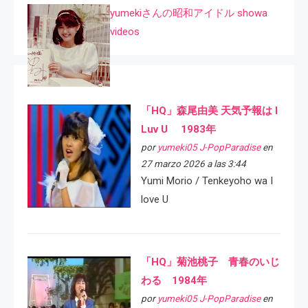
yumekiさんの昭和アイドル showa
videos
「HQ」森尾由美 天気予報は I
Luv U 1983年
por
yumeki05 J-PopParadise
en
27 marzo 2026 a las 3:44
Yumi Morio / Tenkeyoho wa I
love U
「HQ」菊池桃子 青春のいじ
わる 1984年
por
yumeki05 J-PopParadise
en