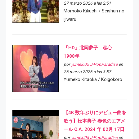
27 marzo 2026 a las 2:51
Momoko Kikuchi / Seishun no
ijiwaru
「HD」北岡夢子 恋心
1988年
por
yumeki05 J-PopParadise
en
26 marzo 2026 a las 3:57
Yumeko Kitaoka / Koigokoro
【4K 数年ぶりにデビュー曲を
歌う】松本典子 春色のエアメ
ール O.A. 2024 年 02月 17日
por
yumeki05 J-PopParadise
en