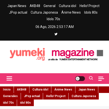
Skip
Japan News
AKB48
General
Cultura idol
Hello! Project
to
JPop actual
Cultura Japonesa
Ánime News
Idols 80s
content
Idols 70s
06 Ago, 2026
2:53:18 AM
Yumeki Magazine
Jpop y musica idol – Tu portal de jpop, movimiento idol y cultura
japonesa en español
Inicio
AKB48
Cultura idol
Ánime News
Japan News
Generales
JPop actual
Hello! Project
Cultura Japonesa
idol 70s
idol 80s