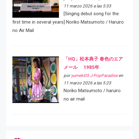
11 marzo 2026 a las 5:33
[Singing debut song for the
first time in several years] Noriko Matsumoto / Haruiro
no Air Mail
「HQ」松本典子 春色のエア
メール 1985年
por
yumeki05 J-PopParadise
en
11 marzo 2026 a las 5:23
Noriko Matsumoto / haruiro
no air mail