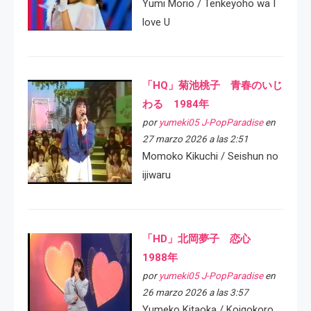
Yumi Morio / Tenkeyoho wa I
love U
「HQ」菊池桃子 青春のいじ
わる 1984年
por
yumeki05 J-PopParadise
en
27 marzo 2026 a las 2:51
Momoko Kikuchi / Seishun no
ijiwaru
「HD」北岡夢子 恋心
1988年
por
yumeki05 J-PopParadise
en
26 marzo 2026 a las 3:57
Yumeko Kitaoka / Koigokoro