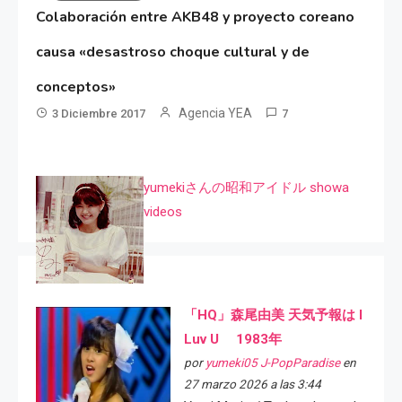
Colaboración entre AKB48 y proyecto coreano
causa «desastroso choque cultural y de
conceptos»
Agencia YEA
3 Diciembre 2017
7
yumekiさんの昭和アイドル showa
videos
「HQ」森尾由美 天気予報は I
Luv U 1983年
por
yumeki05 J-PopParadise
en
27 marzo 2026 a las 3:44