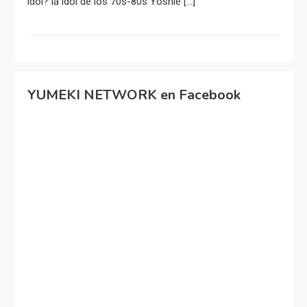
idol? la idol de los 70s-80s Yoshie […]
YUMEKI NETWORK en Facebook