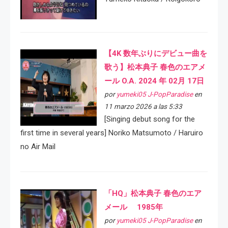
【4K 数年ぶりにデビュー曲を
歌う】松本典子 春色のエアメ
ール O.A. 2024 年 02月 17日
por
yumeki05 J-PopParadise
en
11 marzo 2026 a las 5:33
[Singing debut song for the
first time in several years] Noriko Matsumoto / Haruiro
no Air Mail
「HQ」松本典子 春色のエア
メール 1985年
por
yumeki05 J-PopParadise
en