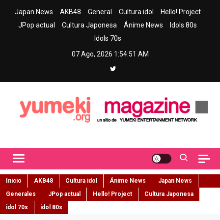
Skip
Japan News
AKB48
General
Cultura idol
Hello! Project
to
JPop actual
Cultura Japonesa
Ánime News
Idols 80s
content
Idols 70s
07 Ago, 2026
1:54:52 AM
Yumeki Magazine
Jpop y musica idol – Tu portal de jpop, movimiento idol y cultura
japonesa en español
Inicio
AKB48
Cultura idol
Ánime News
Japan News
Generales
JPop actual
Hello! Project
Cultura Japonesa
idol 70s
idol 80s