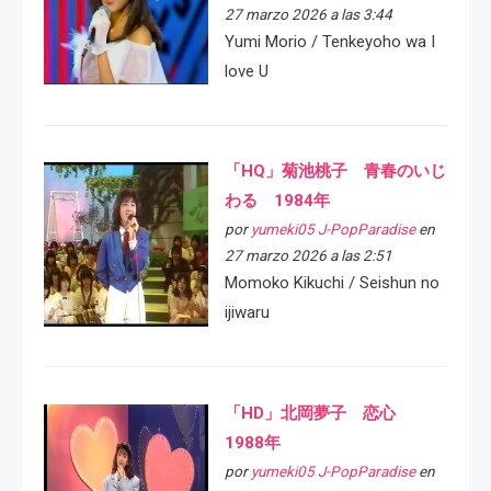
27 marzo 2026 a las 3:44
Yumi Morio / Tenkeyoho wa I
love U
「HQ」菊池桃子 青春のいじ
わる 1984年
por
yumeki05 J-PopParadise
en
27 marzo 2026 a las 2:51
Momoko Kikuchi / Seishun no
ijiwaru
「HD」北岡夢子 恋心
1988年
por
yumeki05 J-PopParadise
en