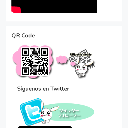
QR Code
Síguenos en Twitter