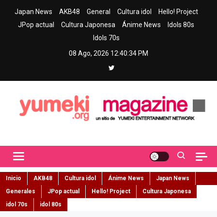
Skip
Japan News
AKB48
General
Cultura idol
Hello! Project
to
JPop actual
Cultura Japonesa
Ánime News
Idols 80s
content
Idols 70s
08 Ago, 2026
12:40:35 PM
Yumeki Magazine
Jpop y musica idol – Tu portal de jpop, movimiento idol y cultura
japonesa en español
Inicio
AKB48
Cultura idol
Ánime News
Japan News
Generales
JPop actual
Hello! Project
Cultura Japonesa
idol 70s
idol 80s