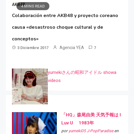
AKB48
4 MINS READ
Colaboración entre AKB48 y proyecto coreano
causa «desastroso choque cultural y de
conceptos»
Agencia YEA
3 Diciembre 2017
7
yumekiさんの昭和アイドル showa
videos
「HQ」森尾由美 天気予報は I
Luv U 1983年
por
yumeki05 J-PopParadise
en