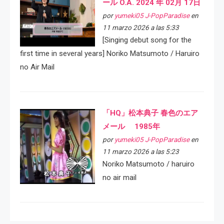
ール O.A. 2024 年 02月 17日
por
yumeki05 J-PopParadise
en
11 marzo 2026 a las 5:33
[Singing debut song for the
first time in several years] Noriko Matsumoto / Haruiro
no Air Mail
「HQ」松本典子 春色のエア
メール 1985年
por
yumeki05 J-PopParadise
en
11 marzo 2026 a las 5:23
Noriko Matsumoto / haruiro
no air mail