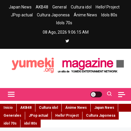
Skip
Japan News
AKB48
General
Cultura idol
Hello! Project
to
JPop actual
Cultura Japonesa
Ánime News
Idols 80s
content
Idols 70s
08 Ago, 2026
9:06:16 AM
Yumeki Magazine
Jpop y musica idol – Tu portal de jpop, movimiento idol y cultura
japonesa en español
Inicio
AKB48
Cultura idol
Ánime News
Japan News
Generales
JPop actual
Hello! Project
Cultura Japonesa
idol 70s
idol 80s