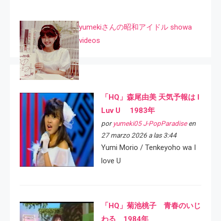
yumekiさんの昭和アイドル showa
videos
「HQ」森尾由美 天気予報は I
Luv U 1983年
por
yumeki05 J-PopParadise
en
27 marzo 2026 a las 3:44
Yumi Morio / Tenkeyoho wa I
love U
「HQ」菊池桃子 青春のいじ
わる 1984年