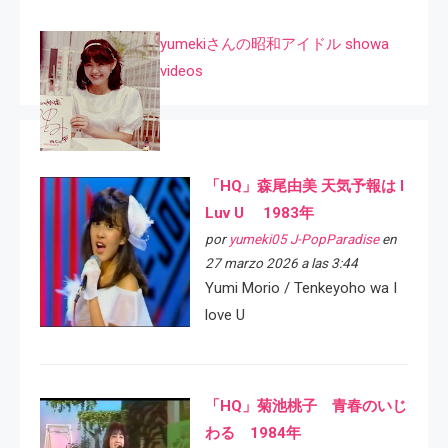
yumekiさんの昭和アイドル showa
videos
「HQ」森尾由美 天気予報は I
Luv U 1983年
por
yumeki05 J-PopParadise
en
27 marzo 2026 a las 3:44
Yumi Morio / Tenkeyoho wa I
love U
「HQ」菊池桃子 青春のいじ
わる 1984年