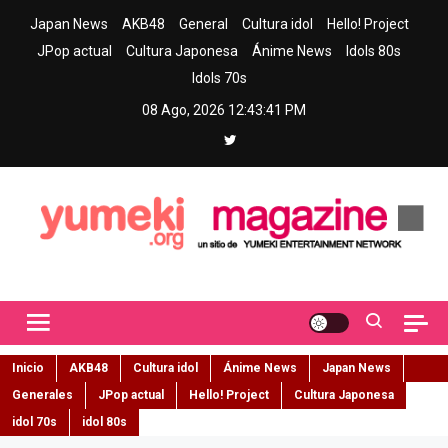
Skip
Japan News
AKB48
General
Cultura idol
Hello! Project
to
JPop actual
Cultura Japonesa
Ánime News
Idols 80s
content
Idols 70s
08 Ago, 2026
12:43:42 PM
Yumeki Magazine
Jpop y musica idol – Tu portal de jpop, movimiento idol y cultura
japonesa en español
Inicio
AKB48
Cultura idol
Ánime News
Japan News
Generales
JPop actual
Hello! Project
Cultura Japonesa
idol 70s
idol 80s