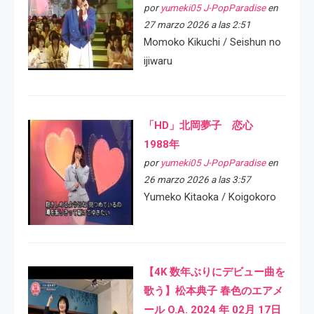
por
yumeki05 J-PopParadise
en
27 marzo 2026 a las 2:51
Momoko Kikuchi / Seishun no
ijiwaru
「HD」北岡夢子 恋心
1988年
por
yumeki05 J-PopParadise
en
26 marzo 2026 a las 3:57
Yumeko Kitaoka / Koigokoro
【4K 数年ぶりにデビュー曲を
歌う】松本典子 春色のエアメ
ール O.A. 2024 年 02月 17日