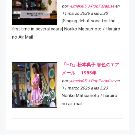
por
yumeki05 J-PopParadise
en
11 marzo 2026 a las 5:33
[Singing debut song for the
first time in several years] Noriko Matsumoto / Haruiro
no Air Mail
「HQ」松本典子 春色のエア
メール 1985年
por
yumeki05 J-PopParadise
en
11 marzo 2026 a las 5:23
Noriko Matsumoto / haruiro
no air mail