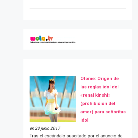
Otome: Orígen de
las reglas idol del
«renai kinshi»
(prohibición del
amor) para señoritas
idol
en 23 junio 2017
Tras el escándalo suscitado por el anuncio de