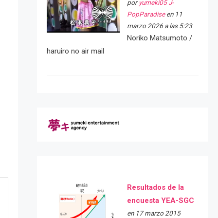
por
yumeki05 J-
PopParadise
en 11
marzo 2026 a las 5:23
Noriko Matsumoto /
haruiro no air mail
Resultados de la
encuesta YEA-SGC
en 17 marzo 2015