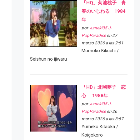
「HQ」菊池桃子 青
春のいじわる 1984
年
por
yumeki05 J-
PopParadise
en 27
marzo 2026 a las 2:51
Momoko Kikuchi /
Seishun no ijiwaru
「HD」北岡夢子 恋
心 1988年
por
yumeki05 J-
PopParadise
en 26
marzo 2026 a las 3:57
Yumeko Kitaoka /
Koigokoro