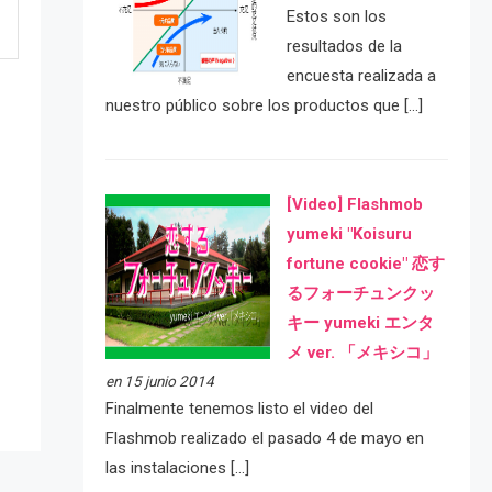
Estos son los
resultados de la
encuesta realizada a
nuestro público sobre los productos que […]
[Video] Flashmob
yumeki "Koisuru
fortune cookie" 恋す
e
るフォーチュンクッ
キー yumeki エンタ
メ ver. 「メキシコ」
en 15 junio 2014
Finalmente tenemos listo el video del
Flashmob realizado el pasado 4 de mayo en
las instalaciones […]