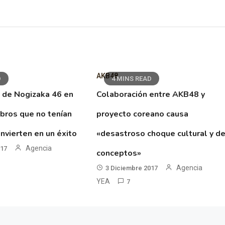
AKB48
D
4 MINS READ
 de Nogizaka 46 en
Colaboración entre AKB48 y
ibros que no tenían
proyecto coreano causa
nvierten en un éxito
«desastroso choque cultural y d
Agencia
017
conceptos»
Agencia
3 Diciembre 2017
YEA
7