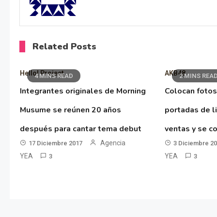
Related Posts
Hello! Project
AKB48
4 MINS READ
2 MINS REA
Integrantes originales de Morning
Colocan fotos
Musume se reúnen 20 años
portadas de l
después para cantar tema debut
ventas y se co
Agencia
17 Diciembre 2017
3 Diciembre 2
YEA
YEA
3
3