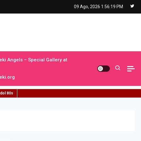
09 Ago, 2026
1:56:20 PM
ki Angels – Special Gallery at
ki.org
idol 80s