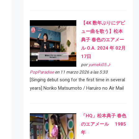
【4K 数年ぶりにデビ
ュー曲を歌う】松本
典子 春色のエアメー
ル O.A. 2024 年 02月
17日
por
yumeki05 J-
PopParadise
en 11 marzo 2026 a las 5:33
[Singing debut song for the first time in several
years] Noriko Matsumoto / Haruiro no Air Mail
「HQ」松本典子 春色
のエアメール 1985
年