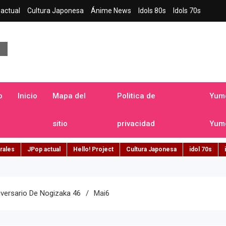
actual
Cultura Japonesa
Ánime News
Idols 80s
Idols 70s
a japonesa en español
o
Inicio
Mapa del
Politica de
Yume
sitio
privacidad
Yume
rales
JPop actual
Hello! Project
Cultura Japonesa
idol 70s
iversario De Nogizaka 46
Mai6