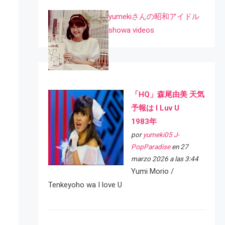
yumekiさんの昭和アイドル
showa videos
「HQ」森尾由美 天気
予報は I Luv U
1983年
por
yumeki05 J-
PopParadise
en 27
marzo 2026 a las 3:44
Yumi Morio /
Tenkeyoho wa I love U