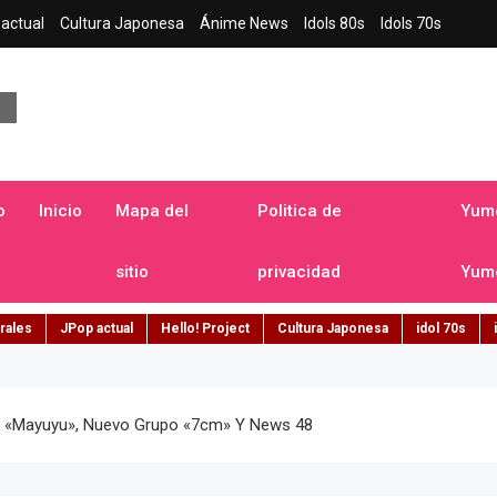
actual
Cultura Japonesa
Ánime News
Idols 80s
Idols 70s
a japonesa en español
o
Inicio
Mapa del
Politica de
Yume
sitio
privacidad
Yume
rales
JPop actual
Hello! Project
Cultura Japonesa
idol 70s
e «Mayuyu», Nuevo Grupo «7cm» Y News 48