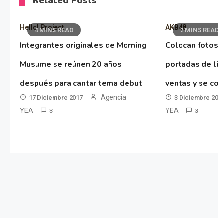
Related Posts
Hello! Project
AKB48
4 MINS READ
2 MINS REA
Integrantes originales de Morning
Colocan fotos
Musume se reúnen 20 años
portadas de l
después para cantar tema debut
ventas y se co
Agencia
17 Diciembre 2017
3 Diciembre 2
YEA
YEA
3
3