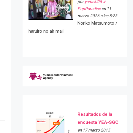
por
yumeki05 J-
PopParadise
en 11
marzo 2026 a las 5:23
Noriko Matsumoto /
haruiro no air mail
Resultados de la
encuesta YEA-SGC
en 17 marzo 2015