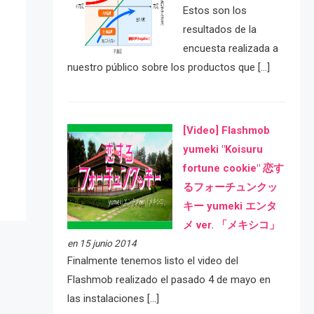
Estos son los
resultados de la
encuesta realizada a
nuestro público sobre los productos que […]
e
[Video] Flashmob
yumeki "Koisuru
fortune cookie" 恋す
るフォーチュンクッ
キー yumeki エンタ
メ ver. 「メキシコ」
en 15 junio 2014
Finalmente tenemos listo el video del
Flashmob realizado el pasado 4 de mayo en
las instalaciones […]