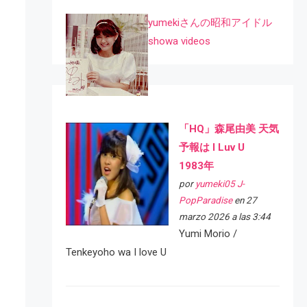
yumekiさんの昭和アイドル
showa videos
「HQ」森尾由美 天気
予報は I Luv U
1983年
por
yumeki05 J-
PopParadise
en 27
marzo 2026 a las 3:44
Yumi Morio /
Tenkeyoho wa I love U