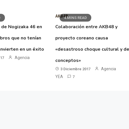
AKB48
D
4 MINS READ
 de Nogizaka 46 en
Colaboración entre AKB48 y
ibros que no tenían
proyecto coreano causa
nvierten en un éxito
«desastroso choque cultural y d
Agencia
017
conceptos»
Agencia
3 Diciembre 2017
YEA
7