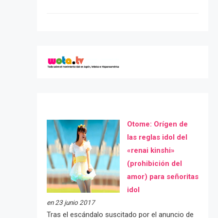
Otome: Orígen de
las reglas idol del
«renai kinshi»
(prohibición del
amor) para señoritas
idol
en 23 junio 2017
Tras el escándalo suscitado por el anuncio de