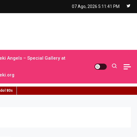
07 Ago, 2026
5:11:42 PM
ki Angels – Special Gallery at
ki.org
idol 80s