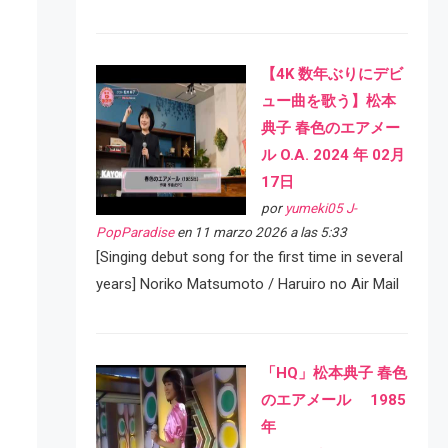
【4K 数年ぶりにデビ
ュー曲を歌う】松本
典子 春色のエアメー
ル O.A. 2024 年 02月
17日
por
yumeki05 J-
PopParadise
en 11 marzo 2026 a las 5:33
[Singing debut song for the first time in several
years] Noriko Matsumoto / Haruiro no Air Mail
「HQ」松本典子 春色
のエアメール 1985
年