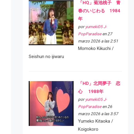
「HQ」菊池桃子 青
春のいじわる 1984
年
por
yumeki05 J-
PopParadise
en 27
marzo 2026 a las 2:51
Momoko Kikuchi /
Seishun no ijiwaru
「HD」北岡夢子 恋
心 1988年
por
yumeki05 J-
PopParadise
en 26
marzo 2026 a las 3:57
Yumeko Kitaoka /
Koigokoro