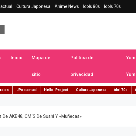
actual
Cultura Japonesa
Ánime News
Idols 80s
Idols 70s
a japonesa en español
o
Inicio
Mapa del
Politica de
Yume
sitio
privacidad
Yume
rales
JPop actual
Hello! Project
Cultura Japonesa
idol 70s
es De AKB48, CM´s De Sushi Y «muñecas»