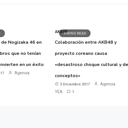
AKB48
D
4 MINS READ
 de Nogizaka 46 en
Colaboración entre AKB48 y
ibros que no tenían
proyecto coreano causa
nvierten en un éxito
«desastroso choque cultural y d
Agencia
017
conceptos»
Agencia
3 Diciembre 2017
YEA
7