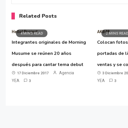
Related Posts
Hello! Project
AKB48
4 MINS READ
2 MINS REA
Integrantes originales de Morning
Colocan fotos
Musume se reúnen 20 años
portadas de l
después para cantar tema debut
ventas y se co
Agencia
17 Diciembre 2017
3 Diciembre 2
YEA
YEA
3
3