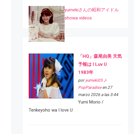
yumekiさんの昭和アイドル
showa videos
「HQ」森尾由美 天気
予報は I Luv U
1983年
por
yumeki05 J-
PopParadise
en 27
marzo 2026 a las 3:44
Yumi Morio /
Tenkeyoho wa I love U