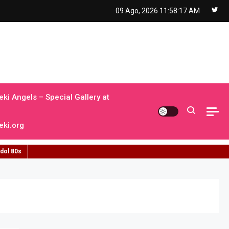
09 Ago, 2026
11:58:18 AM
ki Angels – Special Gallery at
ki.org
idol 80s