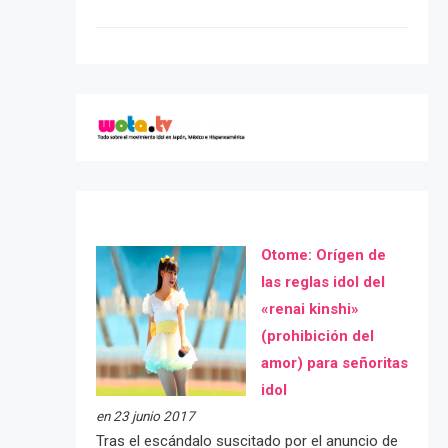
Otome: Orígen de
las reglas idol del
«renai kinshi»
(prohibición del
amor) para señoritas
idol
en 23 junio 2017
Tras el escándalo suscitado por el anuncio de