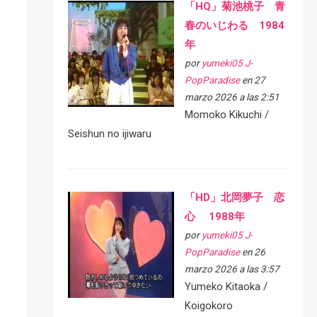
「HQ」菊池桃子 青
春のいじわる 1984
年
por
yumeki05 J-
PopParadise
en 27
marzo 2026 a las 2:51
Momoko Kikuchi /
Seishun no ijiwaru
「HD」北岡夢子 恋
心 1988年
por
yumeki05 J-
PopParadise
en 26
marzo 2026 a las 3:57
Yumeko Kitaoka /
Koigokoro