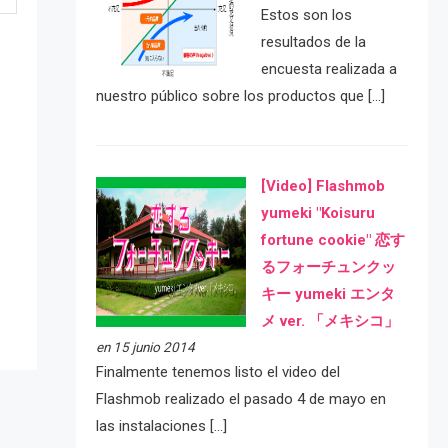
Estos son los
resultados de la
encuesta realizada a
nuestro público sobre los productos que […]
[Video] Flashmob
yumeki "Koisuru
e
fortune cookie" 恋す
るフォーチュンクッ
キー yumeki エンタ
メ ver. 「メキシコ」
en 15 junio 2014
Finalmente tenemos listo el video del
Flashmob realizado el pasado 4 de mayo en
las instalaciones […]