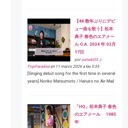
【4K 数年ぶりにデビ
ュー曲を歌う】松本
典子 春色のエアメー
ル O.A. 2024 年 02月
17日
por
yumeki05 J-
PopParadise
en 11 marzo 2026 a las 5:33
[Singing debut song for the first time in several
years] Noriko Matsumoto / Haruiro no Air Mail
「HQ」松本典子 春色
のエアメール 1985
年