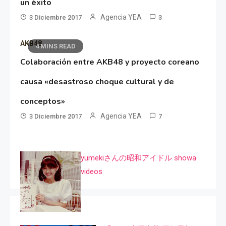
un éxito
Agencia YEA
3 Diciembre 2017
3
AKB48
4 MINS READ
Colaboración entre AKB48 y proyecto coreano
causa «desastroso choque cultural y de
conceptos»
Agencia YEA
3 Diciembre 2017
7
yumekiさんの昭和アイドル showa
videos