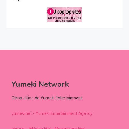
Yumeki Network
Otros sitios de Yumeki Entertainment:
yumeki.net - Yumeki Entertainment Agency
wota.tv - Música idol - Movimiento idol