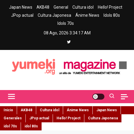
Skip
Japan News
AKB48
General
Cultura idol
Hello! Project
to
JPop actual
Cultura Japonesa
Ánime News
Idols 80s
content
Idols 70s
08 Ago, 2026
3:34:18 AM
Yumeki Magazine
Jpop y musica idol – Tu portal de jpop, movimiento idol y cultura
japonesa en español
Inicio
AKB48
Cultura idol
Ánime News
Japan News
Generales
JPop actual
Hello! Project
Cultura Japonesa
idol 70s
idol 80s