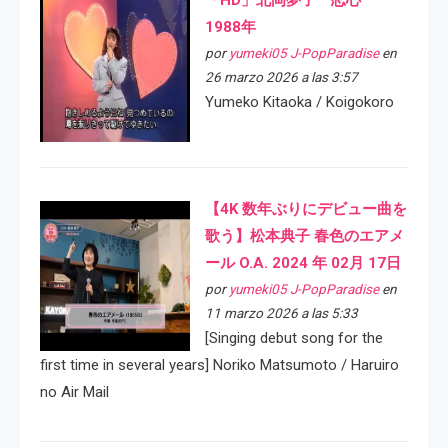
「HD」北岡夢子 恋心
1988年
por
yumeki05 J-PopParadise
en
26 marzo 2026 a las 3:57
Yumeko Kitaoka / Koigokoro
【4K 数年ぶりにデビュー曲を
歌う】松本典子 春色のエアメ
ール O.A. 2024 年 02月 17日
por
yumeki05 J-PopParadise
en
11 marzo 2026 a las 5:33
[Singing debut song for the
first time in several years] Noriko Matsumoto / Haruiro
no Air Mail