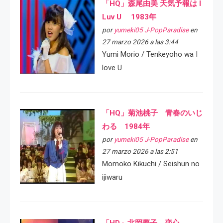
「HQ」森尾由美 天気予報は I
Luv U 1983年
por
yumeki05 J-PopParadise
en
27 marzo 2026 a las 3:44
Yumi Morio / Tenkeyoho wa I
love U
「HQ」菊池桃子 青春のいじ
わる 1984年
por
yumeki05 J-PopParadise
en
27 marzo 2026 a las 2:51
Momoko Kikuchi / Seishun no
ijiwaru