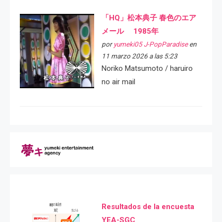
「HQ」松本典子 春色のエア
メール 1985年
por
yumeki05 J-PopParadise
en
11 marzo 2026 a las 5:23
Noriko Matsumoto / haruiro
no air mail
Resultados de la encuesta
YEA-SGC