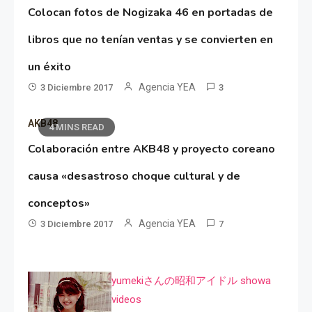
Colocan fotos de Nogizaka 46 en portadas de
libros que no tenían ventas y se convierten en
un éxito
Agencia YEA
3 Diciembre 2017
3
AKB48
4 MINS READ
Colaboración entre AKB48 y proyecto coreano
causa «desastroso choque cultural y de
conceptos»
Agencia YEA
3 Diciembre 2017
7
yumekiさんの昭和アイドル showa
videos