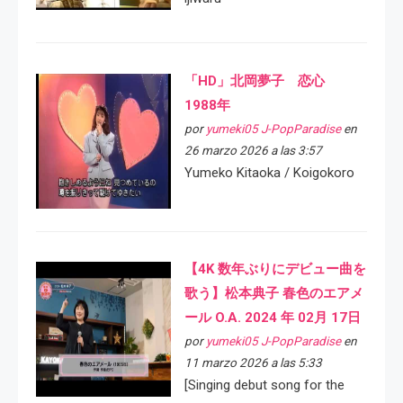
「HD」北岡夢子 恋心
1988年
por
yumeki05 J-PopParadise
en
26 marzo 2026 a las 3:57
Yumeko Kitaoka / Koigokoro
【4K 数年ぶりにデビュー曲を
歌う】松本典子 春色のエアメ
ール O.A. 2024 年 02月 17日
por
yumeki05 J-PopParadise
en
11 marzo 2026 a las 5:33
[Singing debut song for the