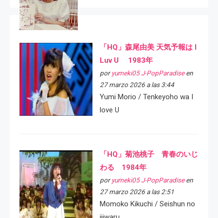
「HQ」森尾由美 天気予報は I
Luv U 1983年
por
yumeki05 J-PopParadise
en
27 marzo 2026 a las 3:44
Yumi Morio / Tenkeyoho wa I
love U
「HQ」菊池桃子 青春のいじ
わる 1984年
por
yumeki05 J-PopParadise
en
27 marzo 2026 a las 2:51
Momoko Kikuchi / Seishun no
ijiwaru