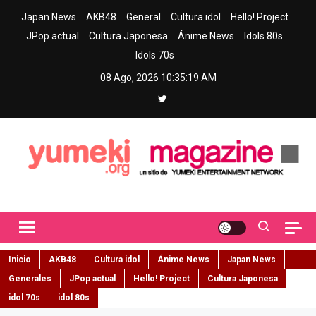
Skip
Japan News
AKB48
General
Cultura idol
Hello! Project
to
JPop actual
Cultura Japonesa
Ánime News
Idols 80s
content
Idols 70s
08 Ago, 2026
10:35:20 AM
Yumeki Magazine
Jpop y musica idol – Tu portal de jpop, movimiento idol y cultura
japonesa en español
Inicio
AKB48
Cultura idol
Ánime News
Japan News
Generales
JPop actual
Hello! Project
Cultura Japonesa
idol 70s
idol 80s