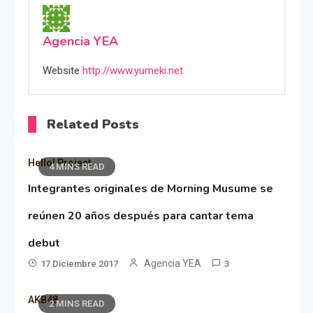
Agencia YEA
Website
http://www.yumeki.net
Related Posts
Hello! Project
4 MINS READ
Integrantes originales de Morning Musume se
reúnen 20 años después para cantar tema
debut
Agencia YEA
17 Diciembre 2017
3
AKB48
2 MINS READ