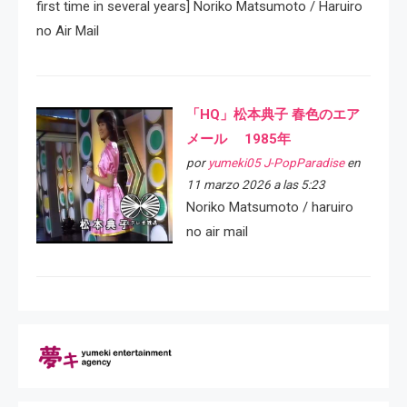
first time in several years] Noriko Matsumoto / Haruiro
no Air Mail
「HQ」松本典子 春色のエア
メール 1985年
por
yumeki05 J-PopParadise
en
11 marzo 2026 a las 5:23
Noriko Matsumoto / haruiro
no air mail