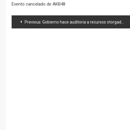
Evento cancelado de AKB48
Navegación
Previous:
Gobierno hace auditoria a recursos otorgados a evento de AKB48
de
entradas