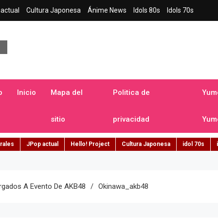
actual
Cultura Japonesa
Ánime News
Idols 80s
Idols 70s
a japonesa en español
o
Inicio
Mapa del
Politica de
Yume
sitio
privacidad
Yume
rales
JPop actual
Hello! Project
Cultura Japonesa
idol 70s
orgados A Evento De AKB48
Okinawa_akb48