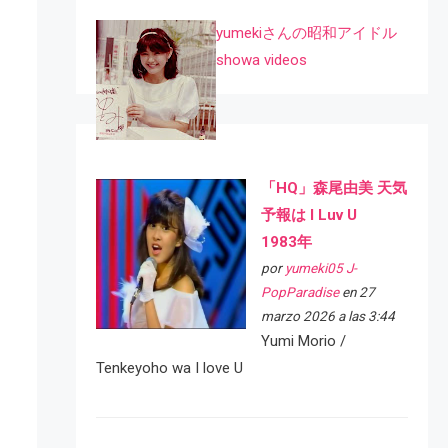
yumekiさんの昭和アイドル
showa videos
「HQ」森尾由美 天気
予報は I Luv U
1983年
por
yumeki05 J-
PopParadise
en 27
marzo 2026 a las 3:44
Yumi Morio /
Tenkeyoho wa I love U