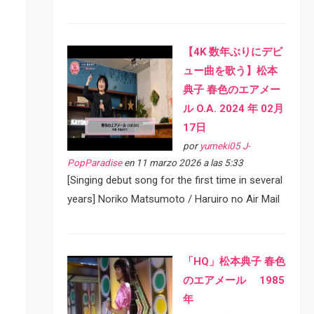
【4K 数年ぶりにデビ
ュー曲を歌う】松本
典子 春色のエアメー
ル O.A. 2024 年 02月
17日
por
yumeki05 J-
PopParadise
en 11 marzo 2026 a las 5:33
[Singing debut song for the first time in several
years] Noriko Matsumoto / Haruiro no Air Mail
「HQ」松本典子 春色
のエアメール 1985
年