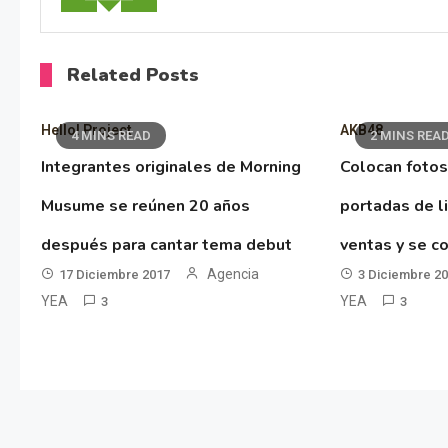
Related Posts
Hello! Project
AKB48
4 MINS READ
2 MINS REA
Integrantes originales de Morning
Colocan fotos
Musume se reúnen 20 años
portadas de l
después para cantar tema debut
ventas y se co
Agencia
17 Diciembre 2017
3 Diciembre 2
YEA
YEA
3
3