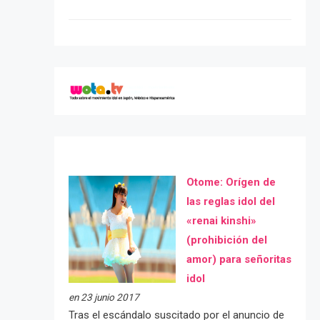
Otome: Orígen de
las reglas idol del
«renai kinshi»
(prohibición del
amor) para señoritas
idol
en 23 junio 2017
Tras el escándalo suscitado por el anuncio de