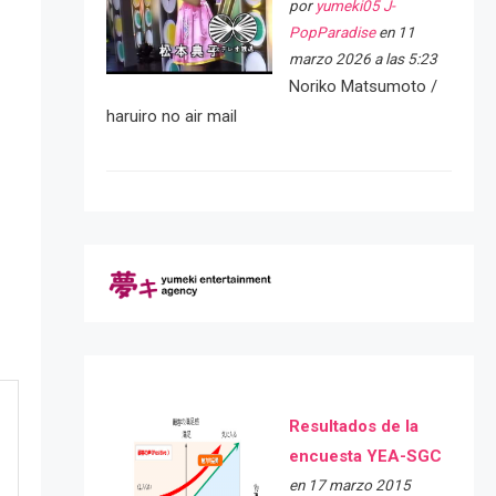
por
yumeki05 J-
PopParadise
en 11
marzo 2026 a las 5:23
Noriko Matsumoto /
haruiro no air mail
Resultados de la
encuesta YEA-SGC
en 17 marzo 2015