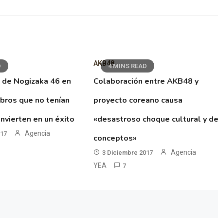
AKB48
D
4 MINS READ
 de Nogizaka 46 en
Colaboración entre AKB48 y
ibros que no tenían
proyecto coreano causa
nvierten en un éxito
«desastroso choque cultural y d
Agencia
017
conceptos»
Agencia
3 Diciembre 2017
YEA
7