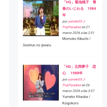
「HQ」菊池桃子 青
春のいじわる 1984
年
por
yumeki05 J-
PopParadise
en 27
marzo 2026 a las 2:51
Momoko Kikuchi /
Seishun no ijiwaru
「HD」北岡夢子 恋
心 1988年
por
yumeki05 J-
PopParadise
en 26
marzo 2026 a las 3:57
Yumeko Kitaoka /
Koigokoro