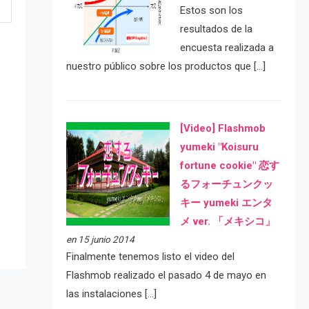
Estos son los
resultados de la
encuesta realizada a
nuestro público sobre los productos que […]
[Video] Flashmob
yumeki "Koisuru
fortune cookie" 恋す
e
るフォーチュンクッ
キー yumeki エンタ
メ ver. 「メキシコ」
en 15 junio 2014
Finalmente tenemos listo el video del
Flashmob realizado el pasado 4 de mayo en
las instalaciones […]