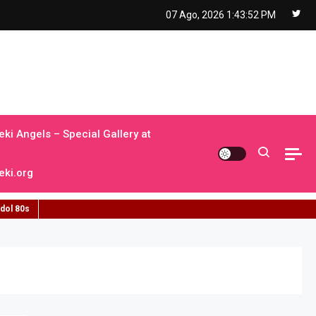
07 Ago, 2026
1:43:53 PM
ki Angels – Special Gallery at
ki.org
idol 80s