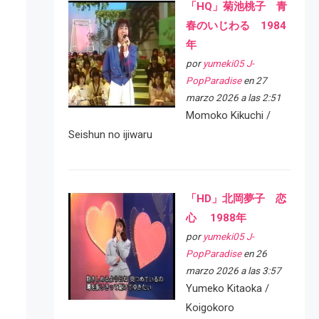
「HQ」菊池桃子 青
春のいじわる 1984
年
por
yumeki05 J-
PopParadise
en 27
marzo 2026 a las 2:51
Momoko Kikuchi /
Seishun no ijiwaru
「HD」北岡夢子 恋
心 1988年
por
yumeki05 J-
PopParadise
en 26
marzo 2026 a las 3:57
Yumeko Kitaoka /
Koigokoro