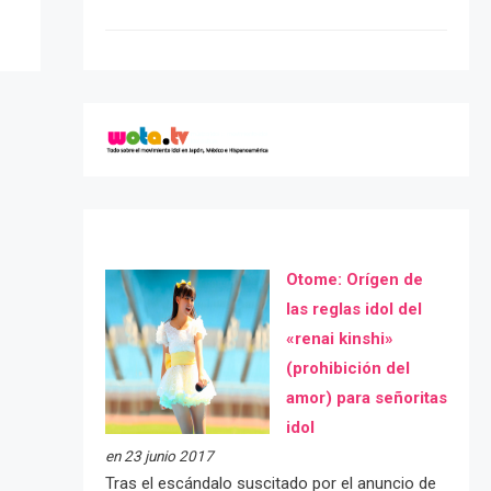
Otome: Orígen de
las reglas idol del
«renai kinshi»
(prohibición del
amor) para señoritas
idol
en 23 junio 2017
Tras el escándalo suscitado por el anuncio de