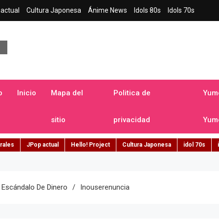
actual
Cultura Japonesa
Ánime News
Idols 80s
Idols 70s
a japonesa en español
o
Inicio
Mapa del
Politica de
Yume
sitio
privacidad
Yume
rales
JPop actual
Hello! Project
Cultura Japonesa
idol 70s
 Escándalo De Dinero
Inouserenuncia