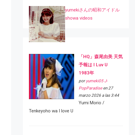
yumekiさんの昭和アイドル
showa videos
「HQ」森尾由美 天気
予報は I Luv U
1983年
por
yumeki05 J-
PopParadise
en 27
marzo 2026 a las 3:44
Yumi Morio /
Tenkeyoho wa I love U