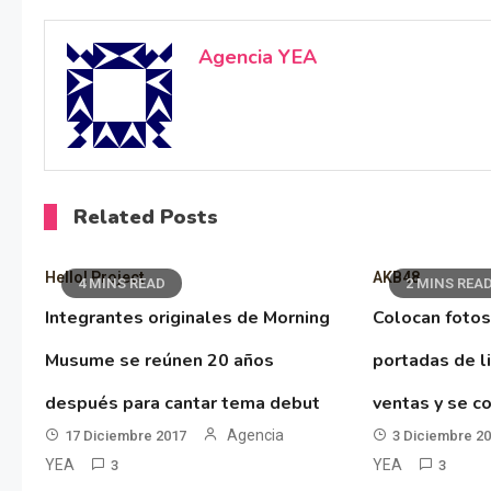
Agencia YEA
Related Posts
Hello! Project
AKB48
4 MINS READ
2 MINS REA
Integrantes originales de Morning
Colocan fotos
Musume se reúnen 20 años
portadas de l
después para cantar tema debut
ventas y se co
Agencia
17 Diciembre 2017
3 Diciembre 2
YEA
YEA
3
3