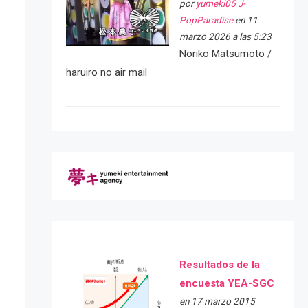
por
yumeki05 J-
PopParadise
en 11
marzo 2026 a las 5:23
Noriko Matsumoto /
haruiro no air mail
Resultados de la
encuesta YEA-SGC
en 17 marzo 2015