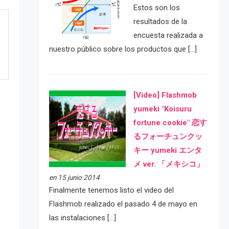
Estos son los
resultados de la
encuesta realizada a
nuestro público sobre los productos que […]
[Video] Flashmob
yumeki "Koisuru
fortune cookie" 恋す
るフォーチュンクッ
キー yumeki エンタ
メ ver. 「メキシコ」
en 15 junio 2014
e
Finalmente tenemos listo el video del
Flashmob realizado el pasado 4 de mayo en
las instalaciones […]