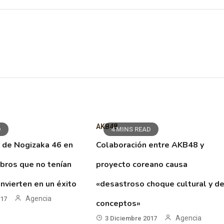
AKB48
D
4 MINS READ
 de Nogizaka 46 en
Colaboración entre AKB48 y
ibros que no tenían
proyecto coreano causa
nvierten en un éxito
«desastroso choque cultural y d
Agencia
017
conceptos»
Agencia
3 Diciembre 2017