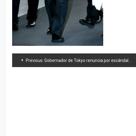
Navegación
Previous:
Gobernador de Tokyo renuncia por escándalo de dinero
de
entradas