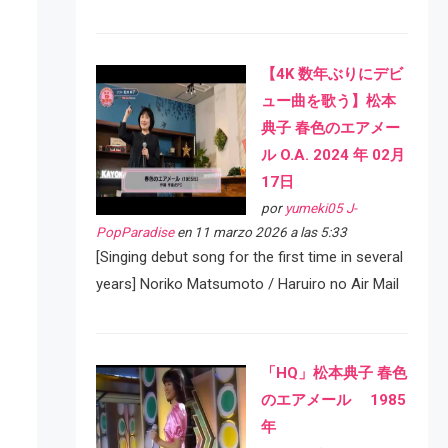
【4K 数年ぶりにデビ
ュー曲を歌う】松本
典子 春色のエアメー
ル O.A. 2024 年 02月
17日
por
yumeki05 J-
PopParadise
en 11 marzo 2026 a las 5:33
[Singing debut song for the first time in several
years] Noriko Matsumoto / Haruiro no Air Mail
「HQ」松本典子 春色
のエアメール 1985
年