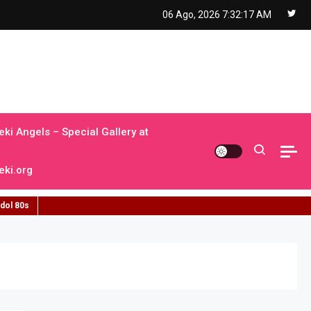
06 Ago, 2026
7:32:18 AM
ki Angels – Special Gallery at
ki.org
idol 80s