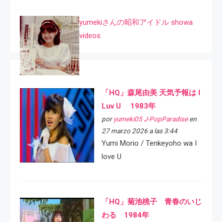
yumekiさんの昭和アイドル showa
videos
「HQ」森尾由美 天気予報は I
Luv U 1983年
por
yumeki05 J-PopParadise
en
27 marzo 2026 a las 3:44
Yumi Morio / Tenkeyoho wa I
love U
「HQ」菊池桃子 青春のいじ
わる 1984年