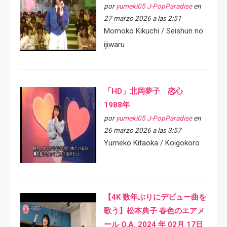
por
yumeki05 J-PopParadise
en
27 marzo 2026 a las 2:51
Momoko Kikuchi / Seishun no
ijiwaru
「HD」北岡夢子 恋心
1988年
por
yumeki05 J-PopParadise
en
26 marzo 2026 a las 3:57
Yumeko Kitaoka / Koigokoro
【4K 数年ぶりにデビュー曲を
歌う】松本典子 春色のエアメ
ール O.A. 2024 年 02月 17日