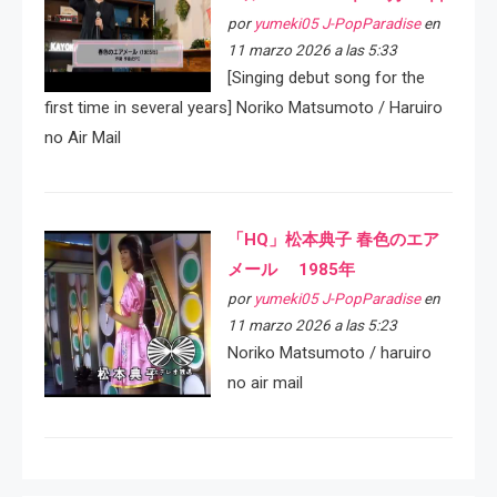
por
yumeki05 J-PopParadise
en
11 marzo 2026 a las 5:33
[Singing debut song for the
first time in several years] Noriko Matsumoto / Haruiro
no Air Mail
「HQ」松本典子 春色のエア
メール 1985年
por
yumeki05 J-PopParadise
en
11 marzo 2026 a las 5:23
Noriko Matsumoto / haruiro
no air mail