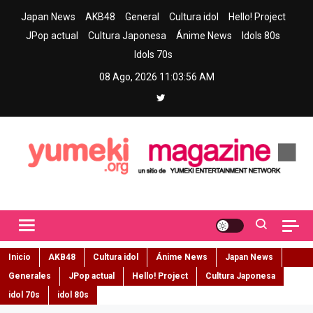
Skip
Japan News
AKB48
General
Cultura idol
Hello! Project
to
JPop actual
Cultura Japonesa
Ánime News
Idols 80s
content
Idols 70s
08 Ago, 2026
11:03:57 AM
Yumeki Magazine
Jpop y musica idol – Tu portal de jpop, movimiento idol y cultura
japonesa en español
Inicio
AKB48
Cultura idol
Ánime News
Japan News
Generales
JPop actual
Hello! Project
Cultura Japonesa
idol 70s
idol 80s