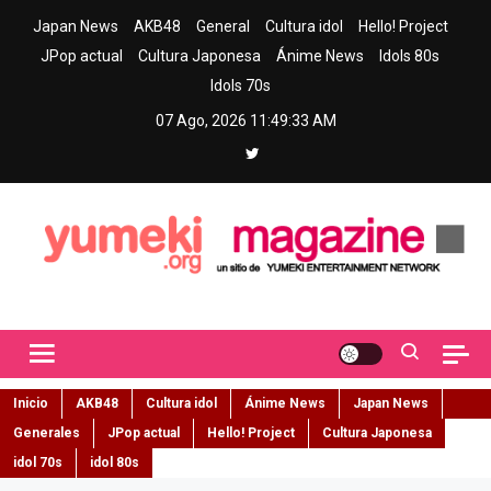
Skip
Japan News
AKB48
General
Cultura idol
Hello! Project
to
JPop actual
Cultura Japonesa
Ánime News
Idols 80s
content
Idols 70s
07 Ago, 2026
11:49:34 AM
Yumeki Magazine
Jpop y musica idol – Tu portal de jpop, movimiento idol y cultura
japonesa en español
Inicio
AKB48
Cultura idol
Ánime News
Japan News
Generales
JPop actual
Hello! Project
Cultura Japonesa
idol 70s
idol 80s