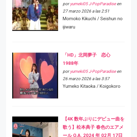
por
yumeki05 J-PopParadise
en
27 marzo 2026 a las 2:51
Momoko Kikuchi / Seishun no
ijiwaru
「HD」北岡夢子 恋心
1988年
por
yumeki05 J-PopParadise
en
26 marzo 2026 a las 3:57
Yumeko Kitaoka / Koigokoro
【4K 数年ぶりにデビュー曲を
歌う】松本典子 春色のエアメ
ール O.A. 2024 年 02月 17日