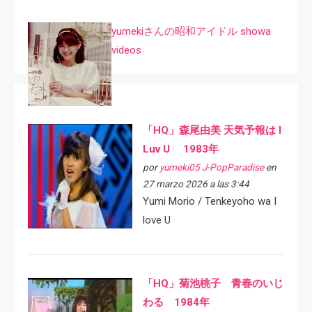
yumekiさんの昭和アイドル showa
videos
「HQ」森尾由美 天気予報は I
Luv U 1983年
por
yumeki05 J-PopParadise
en
27 marzo 2026 a las 3:44
Yumi Morio / Tenkeyoho wa I
love U
「HQ」菊池桃子 青春のいじ
わる 1984年