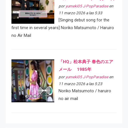
por
yumeki05 J-PopParadise
en
11 marzo 2026 a las 5:33
[Singing debut song for the
first time in several years] Noriko Matsumoto / Haruiro
no Air Mail
「HQ」松本典子 春色のエア
メール 1985年
por
yumeki05 J-PopParadise
en
11 marzo 2026 a las 5:23
Noriko Matsumoto / haruiro
no air mail