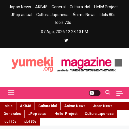
Skip
Japan News
AKB48
General
Cultura idol
Hello! Project
to
JPop actual
Cultura Japonesa
Ánime News
Idols 80s
content
Idols 70s
07 Ago, 2026
12:23:14 PM
Yumeki Magazine
Jpop y musica idol – Tu portal de jpop, movimiento idol y cultura
japonesa en español
Inicio
AKB48
Cultura idol
Ánime News
Japan News
Generales
JPop actual
Hello! Project
Cultura Japonesa
idol 70s
idol 80s