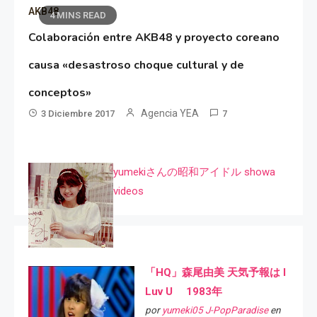
AKB48
4 MINS READ
Colaboración entre AKB48 y proyecto coreano
causa «desastroso choque cultural y de
conceptos»
Agencia YEA
3 Diciembre 2017
7
yumekiさんの昭和アイドル showa
videos
「HQ」森尾由美 天気予報は I
Luv U 1983年
por
yumeki05 J-PopParadise
en