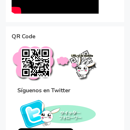
QR Code
Síguenos en Twitter