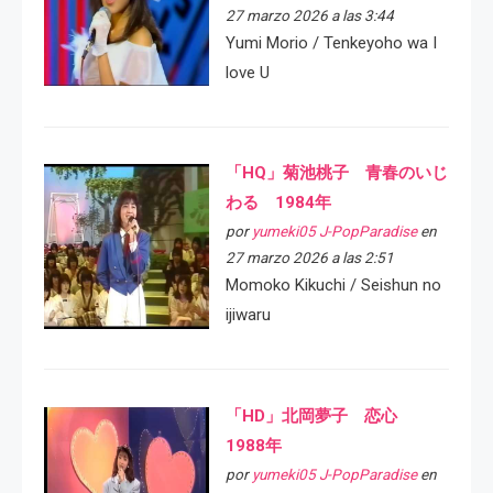
27 marzo 2026 a las 3:44
Yumi Morio / Tenkeyoho wa I
love U
「HQ」菊池桃子 青春のいじ
わる 1984年
por
yumeki05 J-PopParadise
en
27 marzo 2026 a las 2:51
Momoko Kikuchi / Seishun no
ijiwaru
「HD」北岡夢子 恋心
1988年
por
yumeki05 J-PopParadise
en