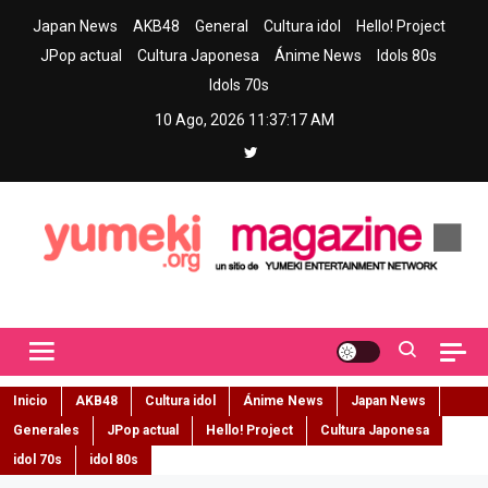
Skip
Japan News
AKB48
General
Cultura idol
Hello! Project
to
JPop actual
Cultura Japonesa
Ánime News
Idols 80s
content
Idols 70s
10 Ago, 2026
11:37:18 AM
Yumeki Magazine
Jpop y musica idol – Tu portal de jpop, movimiento idol y cultura
japonesa en español
Inicio
AKB48
Cultura idol
Ánime News
Japan News
Generales
JPop actual
Hello! Project
Cultura Japonesa
idol 70s
idol 80s