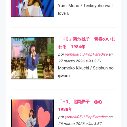
Yumi Morio / Tenkeyoho wa I
love U
「HQ」菊池桃子 青春のいじ
わる 1984年
por
yumeki05 J-PopParadise
en
27 marzo 2026 a las 2:51
Momoko Kikuchi / Seishun no
ijiwaru
「HD」北岡夢子 恋心
1988年
por
yumeki05 J-PopParadise
en
26 marzo 2026 a las 3:57