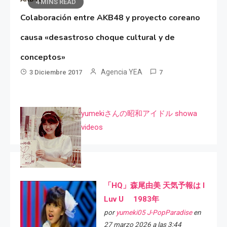
4 MINS READ
Colaboración entre AKB48 y proyecto coreano
causa «desastroso choque cultural y de
conceptos»
Agencia YEA
3 Diciembre 2017
7
yumekiさんの昭和アイドル showa
videos
「HQ」森尾由美 天気予報は I
Luv U 1983年
por
yumeki05 J-PopParadise
en
27 marzo 2026 a las 3:44