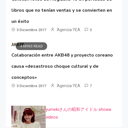
libros que no tenían ventas y se convierten en
un éxito
Agencia YEA
3 Diciembre 2017
3
AKB48
4 MINS READ
Colaboración entre AKB48 y proyecto coreano
causa «desastroso choque cultural y de
conceptos»
Agencia YEA
3 Diciembre 2017
7
yumekiさんの昭和アイドル showa
videos