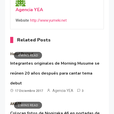
Agencia YEA
Website
http://www.yumeki.net
Related Posts
Hello! Project
4 MINS READ
Integrantes originales de Morning Musume se
reúnen 20 años después para cantar tema
debut
Agencia YEA
17 Diciembre 2017
3
AKB48
2 MINS READ
Colocan fotos de Nogizaka 46 en portadas de