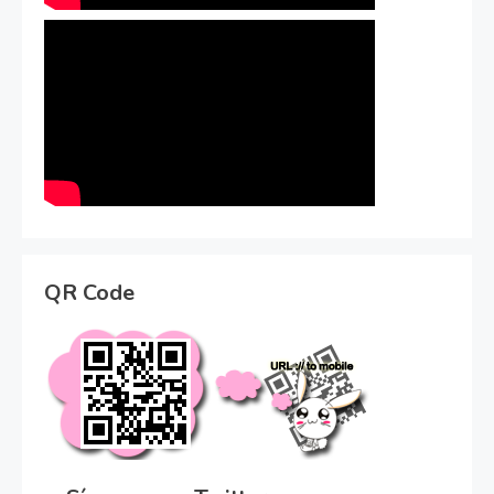
QR Code