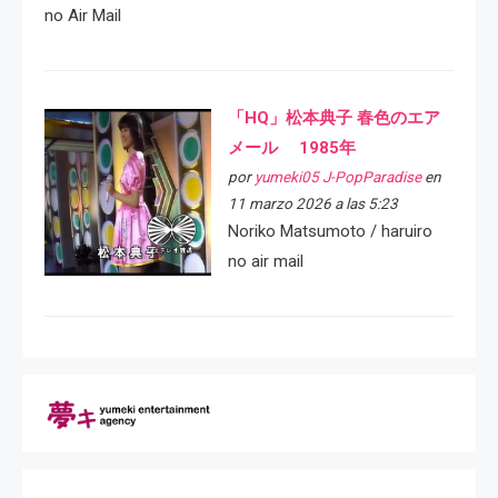
no Air Mail
「HQ」松本典子 春色のエア
メール 1985年
por
yumeki05 J-PopParadise
en
11 marzo 2026 a las 5:23
Noriko Matsumoto / haruiro
no air mail