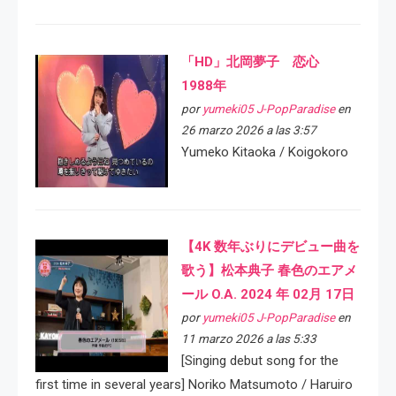
「HD」北岡夢子 恋心
1988年
por
yumeki05 J-PopParadise
en
26 marzo 2026 a las 3:57
Yumeko Kitaoka / Koigokoro
【4K 数年ぶりにデビュー曲を
歌う】松本典子 春色のエアメ
ール O.A. 2024 年 02月 17日
por
yumeki05 J-PopParadise
en
11 marzo 2026 a las 5:33
[Singing debut song for the
first time in several years] Noriko Matsumoto / Haruiro