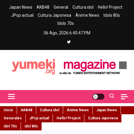
Skip
Japan News
AKB48
General
Cultura idol
Hello! Project
to
JPop actual
Cultura Japonesa
Ánime News
Idols 80s
content
Idols 70s
06 Ago, 2026
6:40:48 PM
Yumeki Magazine
Jpop y musica idol – Tu portal de jpop, movimiento idol y cultura
japonesa en español
Inicio
AKB48
Cultura idol
Ánime News
Japan News
Generales
JPop actual
Hello! Project
Cultura Japonesa
idol 70s
idol 80s