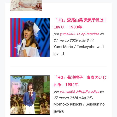
「HQ」森尾由美 天気予報は I
Luv U 1983年
por
yumeki05 J-PopParadise
en
27 marzo 2026 a las 3:44
Yumi Morio / Tenkeyoho wa I
love U
「HQ」菊池桃子 青春のいじ
わる 1984年
por
yumeki05 J-PopParadise
en
27 marzo 2026 a las 2:51
Momoko Kikuchi / Seishun no
ijiwaru