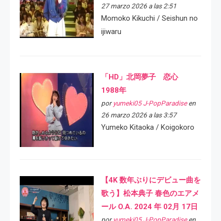
27 marzo 2026 a las 2:51
Momoko Kikuchi / Seishun no
ijiwaru
「HD」北岡夢子 恋心
1988年
por
yumeki05 J-PopParadise
en
26 marzo 2026 a las 3:57
Yumeko Kitaoka / Koigokoro
【4K 数年ぶりにデビュー曲を
歌う】松本典子 春色のエアメ
ール O.A. 2024 年 02月 17日
por
yumeki05 J-PopParadise
en