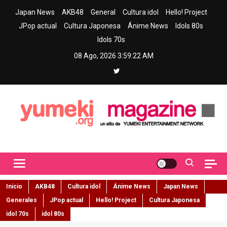
Skip
Japan News
AKB48
General
Cultura idol
Hello! Project
to
JPop actual
Cultura Japonesa
Ánime News
Idols 80s
content
Idols 70s
08 Ago, 2026
3:59:23 AM
Yumeki Magazine
Jpop y musica idol – Tu portal de jpop, movimiento idol y cultura
japonesa en español
Inicio
AKB48
Cultura idol
Ánime News
Japan News
Generales
JPop actual
Hello! Project
Cultura Japonesa
idol 70s
idol 80s