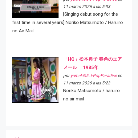
11 marzo 2026 a las 5:33
[Singing debut song for the
first time in several years] Noriko Matsumoto / Haruiro
no Air Mail
「HQ」松本典子 春色のエア
メール 1985年
por
yumeki05 J-PopParadise
en
11 marzo 2026 a las 5:23
Noriko Matsumoto / haruiro
no air mail