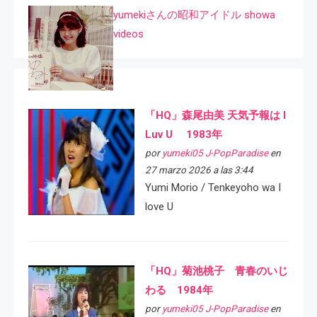
yumekiさんの昭和アイドル showa
videos
「HQ」森尾由美 天気予報は I
Luv U 1983年
por
yumeki05 J-PopParadise
en
27 marzo 2026 a las 3:44
Yumi Morio / Tenkeyoho wa I
love U
「HQ」菊池桃子 青春のいじ
わる 1984年
por
yumeki05 J-PopParadise
en