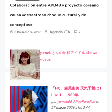
Colaboración entre AKB48 y proyecto coreano
causa «desastroso choque cultural y de
conceptos»
Agencia YEA
3 Diciembre 2017
7
yumekiさんの昭和アイドル showa
videos
「HQ」森尾由美 天気予報は I
Luv U 1983年
por
yumeki05 J-PopParadise
en
27 marzo 2026 a las 3:44