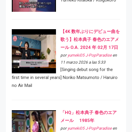
Yumeko Kitaoka / Koigokoro
【4K 数年ぶりにデビュー曲を
歌う】松本典子 春色のエアメ
ール O.A. 2024 年 02月 17日
por
yumeki05 J-PopParadise
en
11 marzo 2026 a las 5:33
[Singing debut song for the
first time in several years] Noriko Matsumoto / Haruiro
no Air Mail
「HQ」松本典子 春色のエア
メール 1985年
por
yumeki05 J-PopParadise
en