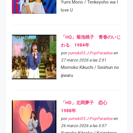
Yumi Morio / Tenkeyoho wa I
love U
「HQ」菊池桃子 青春のいじ
わる 1984年
por
yumeki05 J-PopParadise
en
27 marzo 2026 a las 2:51
Momoko Kikuchi / Seishun no
ijiwaru
「HD」北岡夢子 恋心
1988年
por
yumeki05 J-PopParadise
en
26 marzo 2026 a las 3:57