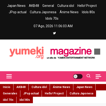
Skip
Japan News
AKB48
General
Cultura idol
Hello! Project
to
JPop actual
Cultura Japonesa
Ánime News
Idols 80s
content
Idols 70s
07 Ago, 2026
11:06:04 AM
Yumeki Magazine
Jpop y musica idol – Tu portal de jpop, movimiento idol y cultura
japonesa en español
Inicio
AKB48
Cultura idol
Ánime News
Japan News
Generales
JPop actual
Hello! Project
Cultura Japonesa
idol 70s
idol 80s