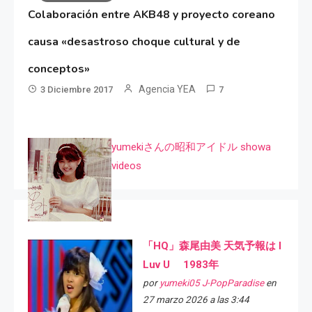
Colaboración entre AKB48 y proyecto coreano
causa «desastroso choque cultural y de
conceptos»
Agencia YEA
3 Diciembre 2017
7
yumekiさんの昭和アイドル showa
videos
「HQ」森尾由美 天気予報は I
Luv U 1983年
por
yumeki05 J-PopParadise
en
27 marzo 2026 a las 3:44