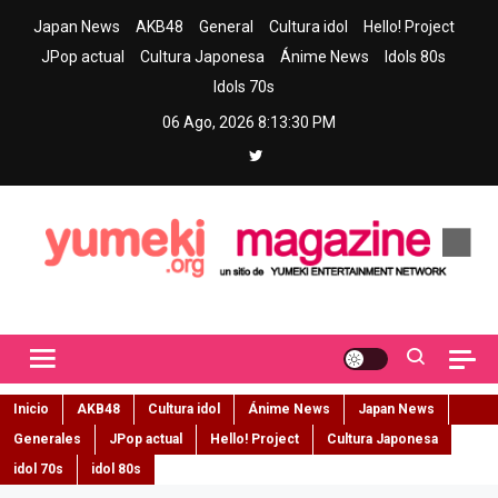
Skip
Japan News
AKB48
General
Cultura idol
Hello! Project
to
JPop actual
Cultura Japonesa
Ánime News
Idols 80s
content
Idols 70s
06 Ago, 2026
8:13:31 PM
Yumeki Magazine
Jpop y musica idol – Tu portal de jpop, movimiento idol y cultura
japonesa en español
Inicio
AKB48
Cultura idol
Ánime News
Japan News
Generales
JPop actual
Hello! Project
Cultura Japonesa
idol 70s
idol 80s