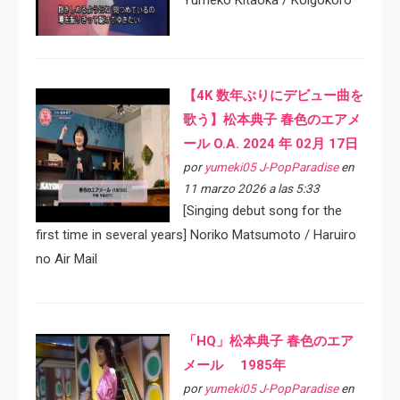
Yumeko Kitaoka / Koigokoro
【4K 数年ぶりにデビュー曲を
歌う】松本典子 春色のエアメ
ール O.A. 2024 年 02月 17日
por
yumeki05 J-PopParadise
en
11 marzo 2026 a las 5:33
[Singing debut song for the
first time in several years] Noriko Matsumoto / Haruiro
no Air Mail
「HQ」松本典子 春色のエア
メール 1985年
por
yumeki05 J-PopParadise
en