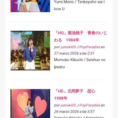
Yumi Morio / Tenkeyoho wa I
love U
「HQ」菊池桃子 青春のいじ
わる 1984年
por
yumeki05 J-PopParadise
en
27 marzo 2026 a las 2:51
Momoko Kikuchi / Seishun no
ijiwaru
「HD」北岡夢子 恋心
1988年
por
yumeki05 J-PopParadise
en
26 marzo 2026 a las 3:57