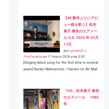
【4K 数年ぶりにデビ
ュー曲を歌う】松本
典子 春色のエアメー
ル O.A. 2024 年 02月
17日
por
yumeki05 J-
PopParadise
en 11 marzo 2026 a las 5:33
[Singing debut song for the first time in several
years] Noriko Matsumoto / Haruiro no Air Mail
「HQ」松本典子 春色
のエアメール 1985
年