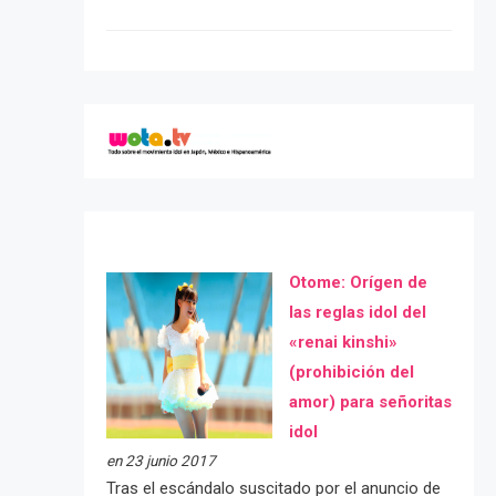
Otome: Orígen de
las reglas idol del
«renai kinshi»
(prohibición del
amor) para señoritas
idol
en 23 junio 2017
Tras el escándalo suscitado por el anuncio de