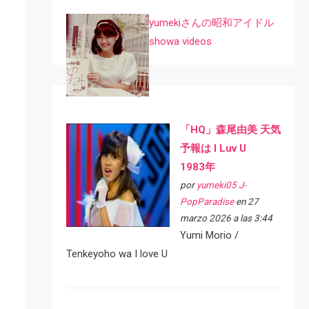
yumekiさんの昭和アイドル
showa videos
「HQ」森尾由美 天気
予報は I Luv U
1983年
por
yumeki05 J-
PopParadise
en 27
marzo 2026 a las 3:44
Yumi Morio /
Tenkeyoho wa I love U