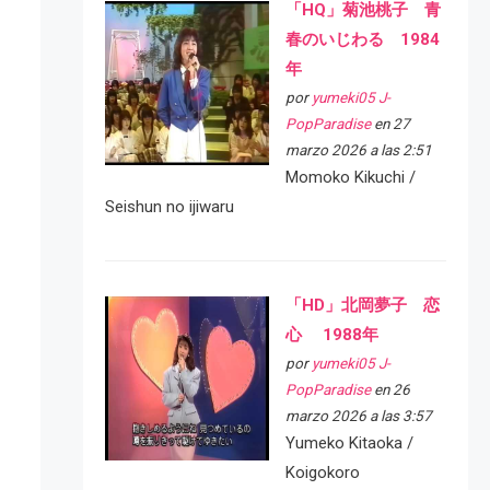
「HQ」菊池桃子 青
春のいじわる 1984
年
por
yumeki05 J-
PopParadise
en 27
marzo 2026 a las 2:51
Momoko Kikuchi /
Seishun no ijiwaru
「HD」北岡夢子 恋
心 1988年
por
yumeki05 J-
PopParadise
en 26
marzo 2026 a las 3:57
Yumeko Kitaoka /
Koigokoro