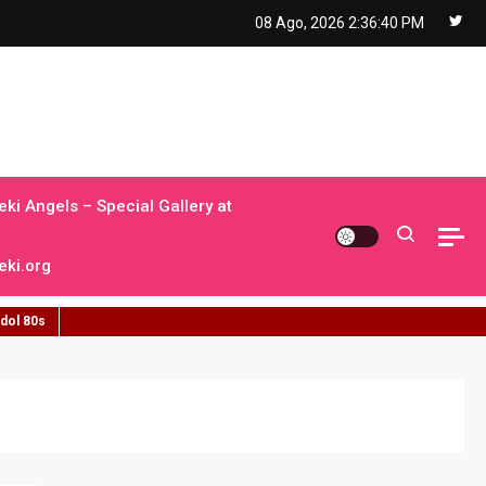
08 Ago, 2026
2:36:41 PM
ki Angels – Special Gallery at
ki.org
idol 80s