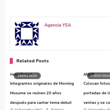
Agencia YEA
Related Posts
Hello! Project
AKB48
4 MINS READ
2 MINS REA
Integrantes originales de Morning
Colocan fotos
Musume se reúnen 20 años
portadas de l
después para cantar tema debut
ventas y se co
Agencia
17 Diciembre 2017
3 Diciembre 2