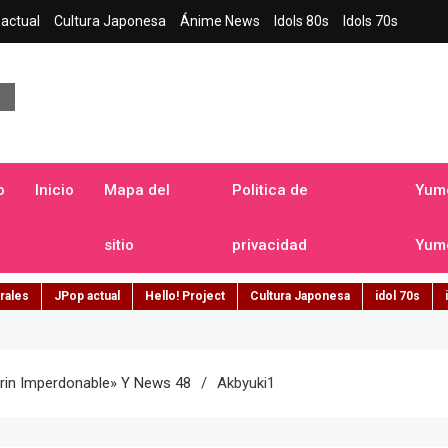
actual
Cultura Japonesa
Ánime News
Idols 80s
Idols 70s
a japonesa en español
o
Inicio
Mapa del
Politica de
Yume
sitio
privacidad
Yume
rales
JPop actual
Hello! Project
Cultura Japonesa
idol 70s
kirin Imperdonable» Y News 48
Akbyuki1