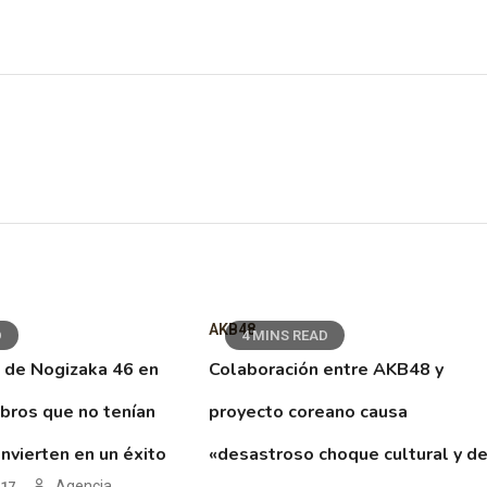
AKB48
D
4 MINS READ
 de Nogizaka 46 en
Colaboración entre AKB48 y
ibros que no tenían
proyecto coreano causa
nvierten en un éxito
«desastroso choque cultural y d
Agencia
017