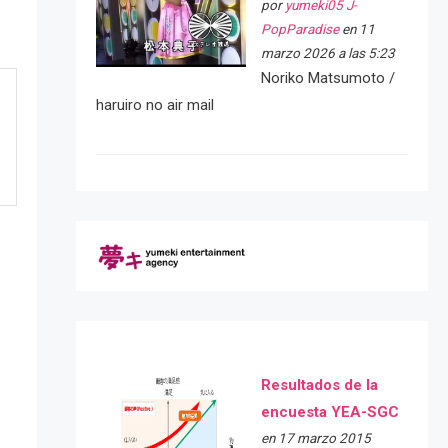
por
yumeki05 J-
PopParadise
en 11
marzo 2026 a las 5:23
Noriko Matsumoto /
haruiro no air mail
Resultados de la
encuesta YEA-SGC
e
en 17 marzo 2015