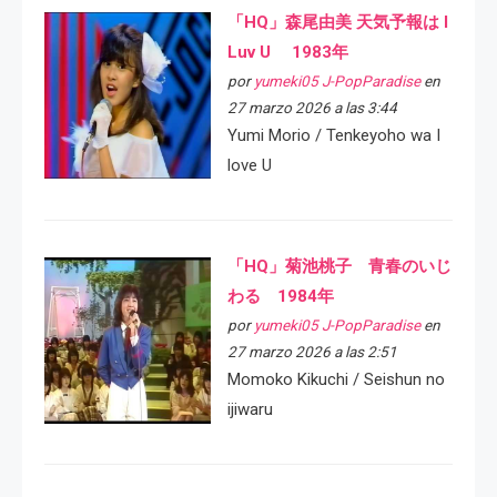
「HQ」森尾由美 天気予報は I
Luv U 1983年
por
yumeki05 J-PopParadise
en
27 marzo 2026 a las 3:44
Yumi Morio / Tenkeyoho wa I
love U
「HQ」菊池桃子 青春のいじ
わる 1984年
por
yumeki05 J-PopParadise
en
27 marzo 2026 a las 2:51
Momoko Kikuchi / Seishun no
ijiwaru