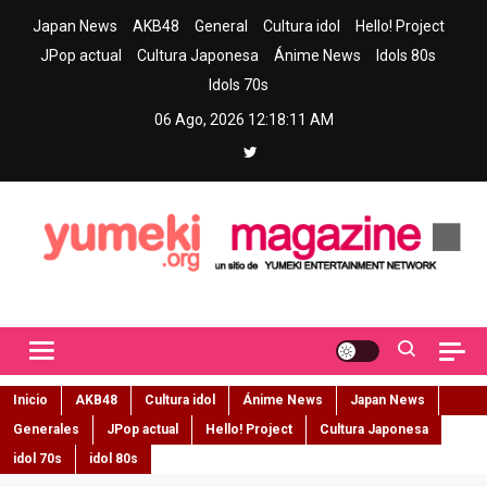
Skip
Japan News
AKB48
General
Cultura idol
Hello! Project
to
JPop actual
Cultura Japonesa
Ánime News
Idols 80s
content
Idols 70s
06 Ago, 2026
12:18:12 AM
Yumeki Magazine
Jpop y musica idol – Tu portal de jpop, movimiento idol y cultura
japonesa en español
Inicio
AKB48
Cultura idol
Ánime News
Japan News
Generales
JPop actual
Hello! Project
Cultura Japonesa
idol 70s
idol 80s