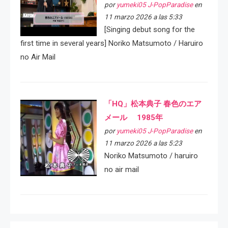
por
yumeki05 J-PopParadise
en
11 marzo 2026 a las 5:33
[Singing debut song for the
first time in several years] Noriko Matsumoto / Haruiro
no Air Mail
「HQ」松本典子 春色のエア
メール 1985年
por
yumeki05 J-PopParadise
en
11 marzo 2026 a las 5:23
Noriko Matsumoto / haruiro
no air mail