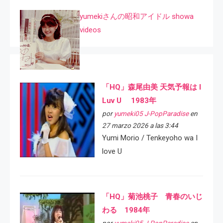
yumekiさんの昭和アイドル showa
videos
「HQ」森尾由美 天気予報は I
Luv U 1983年
por
yumeki05 J-PopParadise
en
27 marzo 2026 a las 3:44
Yumi Morio / Tenkeyoho wa I
love U
「HQ」菊池桃子 青春のいじ
わる 1984年