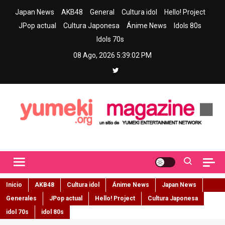
Skip
Japan News
AKB48
General
Cultura idol
Hello! Project
to
JPop actual
Cultura Japonesa
Ánime News
Idols 80s
content
Idols 70s
08 Ago, 2026
5:39:03 PM
Yumeki Magazine
Jpop y musica idol – Tu portal de jpop, movimiento idol y cultura
japonesa en español
Inicio
AKB48
Cultura idol
Ánime News
Japan News
Generales
JPop actual
Hello! Project
Cultura Japonesa
idol 70s
idol 80s