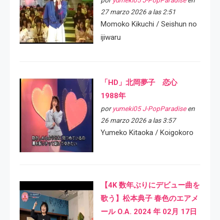
por
yumeki05 J-PopParadise
en
27 marzo 2026 a las 2:51
Momoko Kikuchi / Seishun no
ijiwaru
「HD」北岡夢子 恋心
1988年
por
yumeki05 J-PopParadise
en
26 marzo 2026 a las 3:57
Yumeko Kitaoka / Koigokoro
【4K 数年ぶりにデビュー曲を
歌う】松本典子 春色のエアメ
ール O.A. 2024 年 02月 17日